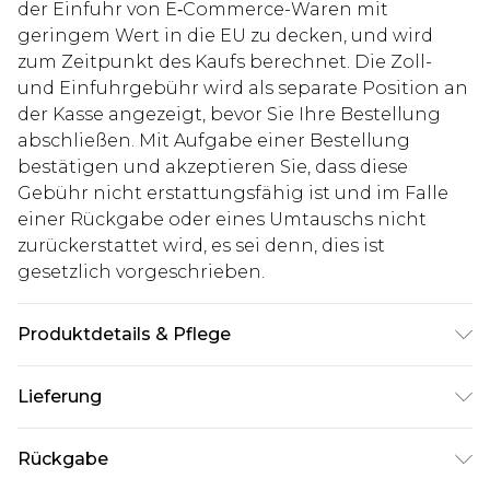
der Einfuhr von E‑Commerce-Waren mit
geringem Wert in die EU zu decken, und wird
zum Zeitpunkt des Kaufs berechnet. Die Zoll-
und Einfuhrgebühr wird als separate Position an
der Kasse angezeigt, bevor Sie Ihre Bestellung
abschließen. Mit Aufgabe einer Bestellung
bestätigen und akzeptieren Sie, dass diese
Gebühr nicht erstattungsfähig ist und im Falle
einer Rückgabe oder eines Umtauschs nicht
zurückerstattet wird, es sei denn, dies ist
gesetzlich vorgeschrieben.
Produktdetails & Pflege
100% Baumwolle. Model ist 1,85 m groß und trägt
Lieferung
Größe 32r
Deutschland Standardlieferung
€7.99
Rückgabe
Bis zu 8 Werktage