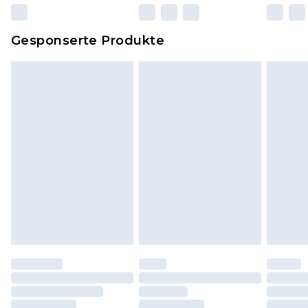
zurückgesendet werden.
Dies berührt nicht deine gesetzlichen Rechte.
Gesponserte Produkte
Klicke
hier
um unsere vollständigen
Rückgabebedingungen einzusehen.