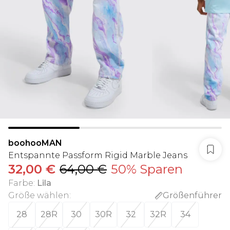
boohooMAN
Entspannte Passform Rigid Marble Jeans
32,00 €
64,00 €
50% Sparen
Farbe
:
Lila
Größe wählen
:
Größenführer
28
28R
30
30R
32
32R
34