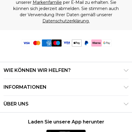
unserer
Markenfamilie
per E-Mail zu erhalten. Sie
können sich jederzeit abmelden. Sie stimmen auch
der Verwendung Ihrer Daten gemäß unserer
Datenschutzerklärung.
WIE KÖNNEN WIR HELFEN?
Häufig gestellte Fragen
INFORMATIONEN
Kontaktieren Sie uns
Geschäftsbedingungen – Aktualisiert Juni 2026
Meine Bestellung verfolgen & zurücksenden
ÜBER UNS
Nutzungsbedingungen
Lieferoptionen
Investor Relations
Geschenkkarten-Guthaben
Rückgaberecht – Aktualisiert Mai 2026
Laden Sie unsere App herunter
Erklärung Zur Modernen Sklaverei
Klarna
Größentabelle