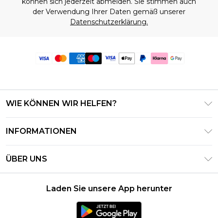
können sich jederzeit abmelden. Sie stimmen auch
der Verwendung Ihrer Daten gemäß unserer
Datenschutzerklärung.
WIE KÖNNEN WIR HELFEN?
Häufig gestellte Fragen
INFORMATIONEN
Kontaktieren Sie uns
Geschäftsbedingungen – Aktualisiert Juni 2026
Meine Bestellung verfolgen & zurücksenden
ÜBER UNS
Nutzungsbedingungen
Lieferoptionen
Investor Relations
Geschenkkarten-Guthaben
Rückgaberecht – Aktualisiert Mai 2026
Laden Sie unsere App herunter
Erklärung Zur Modernen Sklaverei
Klarna
Größentabelle
Karriere
PayPal