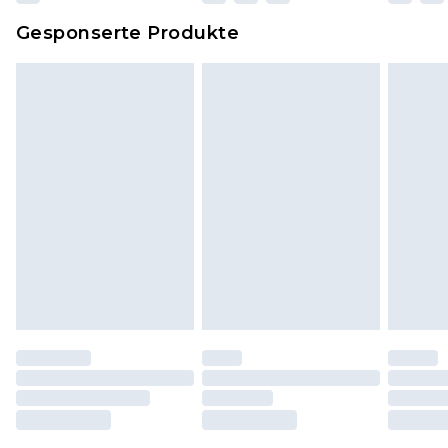
Dies berührt nicht deine gesetzlichen Rechte.
Gesponserte Produkte
Klicke
hier
um unsere vollständigen
Rückgabebedingungen einzusehen.