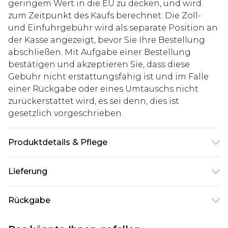
geringem Wert in die EU zu decken, und wird
zum Zeitpunkt des Kaufs berechnet. Die Zoll-
und Einfuhrgebühr wird als separate Position an
der Kasse angezeigt, bevor Sie Ihre Bestellung
abschließen. Mit Aufgabe einer Bestellung
bestätigen und akzeptieren Sie, dass diese
Gebühr nicht erstattungsfähig ist und im Falle
einer Rückgabe oder eines Umtauschs nicht
zurückerstattet wird, es sei denn, dies ist
gesetzlich vorgeschrieben.
Produktdetails & Pflege
75% Baumwolle, 25% Leinen. Model ist 1,85 m groß
Lieferung
& trägt UK-Größe M/32
Deutschland Standardlieferung
€7.99
Rückgabe
Bis zu 8 Werktage
Stimmt etwas nicht? Du hast 21 Tage ab dem Tag