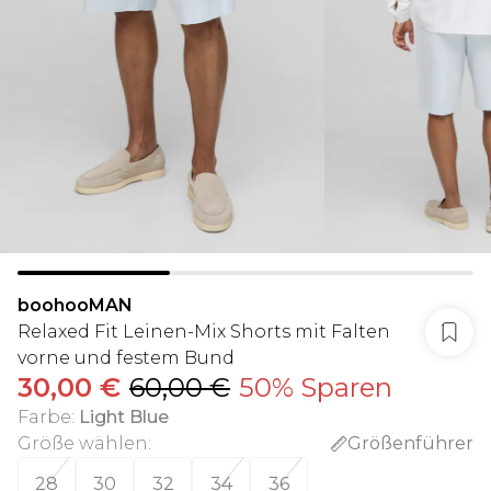
boohooMAN
Relaxed Fit Leinen-Mix Shorts mit Falten
vorne und festem Bund
30,00 €
60,00 €
50% Sparen
Farbe
:
Light Blue
Größe wählen
:
Größenführer
28
30
32
34
36