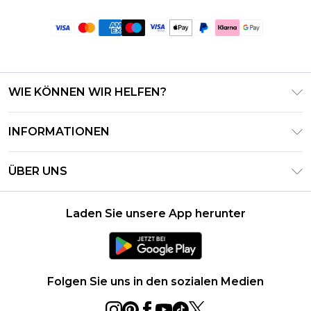
WIE KÖNNEN WIR HELFEN?
Häufig gestellte Fragen
INFORMATIONEN
Kontaktieren Sie uns
Geschäftsbedingungen – Aktualisiert Juni 2026
Meine Bestellung verfolgen & zurücksenden
ÜBER UNS
Nutzungsbedingungen
Lieferoptionen
Investor Relations
Geschenkkarten-Guthaben
Rückgaberecht – Aktualisiert Mai 2026
Laden Sie unsere App herunter
Erklärung Zur Modernen Sklaverei
Klarna
Größentabelle
Karriere
PayPal
Datenschutzhinweis – Aktualisiert Juni 2026
Folgen Sie uns in den sozialen Medien
Über Cookies