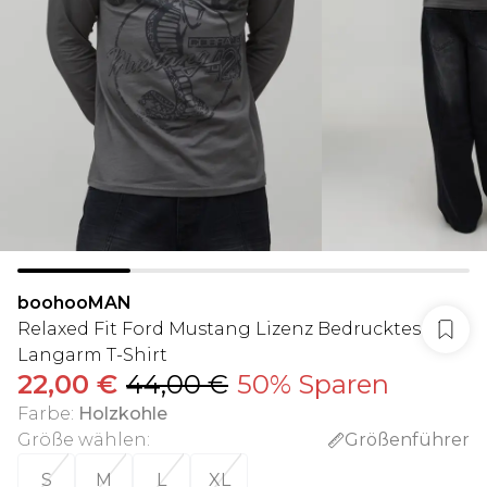
boohooMAN
Relaxed Fit Ford Mustang Lizenz Bedrucktes
Langarm T-Shirt
22,00 €
44,00 €
50% Sparen
Farbe
:
Holzkohle
Größe wählen
:
Größenführer
S
M
L
XL