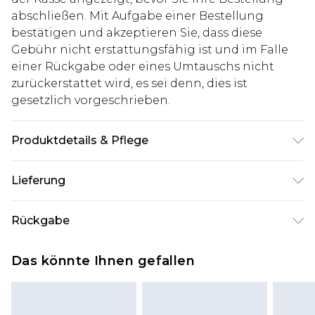
abschließen. Mit Aufgabe einer Bestellung
bestätigen und akzeptieren Sie, dass diese
Gebühr nicht erstattungsfähig ist und im Falle
einer Rückgabe oder eines Umtauschs nicht
zurückerstattet wird, es sei denn, dies ist
gesetzlich vorgeschrieben.
Produktdetails & Pflege
100% Baumwolle. Model ist 1,85m groß & trägt UK
Lieferung
Größe M/32
Deutschland Standardlieferung
€7.99
Rückgabe
Bis zu 8 Werktage
Stimmt etwas nicht? Du hast 21 Tage ab dem Tag
Deutschland Expresslieferung
€14.99
Das könnte Ihnen gefallen
des Erhalts, um einen Artikel an uns
2 Arbeitstage
zurückzusenden.
Austria Standardlieferung
€7.99
Bitte beachte, dass wir keine Rückerstattungen