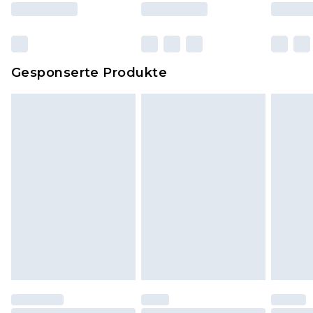
und Kissen, müssen unbenutzt und in ihrer
originalen, ungeöffneten Verpackung
zurückgesendet werden.
Dies berührt nicht deine gesetzlichen Rechte.
Gesponserte Produkte
Klicke
hier
um unsere vollständigen
Rückgabebedingungen einzusehen.