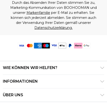
Durch das Absenden Ihrer Daten stimmen Sie zu,
Marketing-Kommunikation von BOOHOOMAN und
unserer
Markenfamilie
per E-Mail zu erhalten. Sie
können sich jederzeit abmelden. Sie stimmen auch
der Verwendung Ihrer Daten gemäß unserer
Datenschutzerklärung.
WIE KÖNNEN WIR HELFEN?
Häufig gestellte Fragen
INFORMATIONEN
Kontaktieren Sie uns
Geschäftsbedingungen – Aktualisiert Juni 2026
Meine Bestellung verfolgen & zurücksenden
ÜBER UNS
Nutzungsbedingungen
Lieferoptionen
Investor Relations