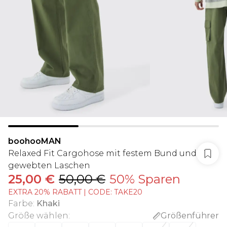
boohooMAN
Relaxed Fit Cargohose mit festem Bund und
gewebten Laschen
25,00 €
50,00 €
50% Sparen
EXTRA 20% RABATT | CODE: TAKE20
Farbe
:
Khaki
Größe wählen
:
Größenführer