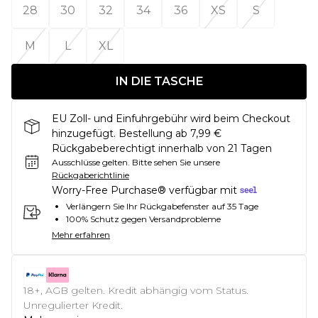
28
30
32
34
36
XS
S
M
L
XL
IN DIE TASCHE
EU Zoll- und Einfuhrgebühr wird beim Checkout
hinzugefügt. Bestellung ab 7,99 €
Rückgabeberechtigt innerhalb von 21 Tagen
Ausschlüsse gelten.
Bitte sehen Sie unsere
Rückgaberichtlinie
Worry-Free Purchase® verfügbar mit
Verlängern Sie Ihr Rückgabefenster auf 35 Tage
100% Schutz gegen Versandprobleme
Mehr erfahren
18+, AGB gelten. Kredit abhängig vom Status.
Unregulierter Kredit.