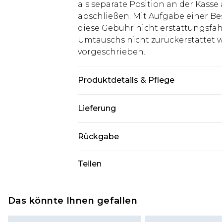
als separate Position an der Kasse
abschließen. Mit Aufgabe einer Be
diese Gebühr nicht erstattungsfäh
Umtauschs nicht zurückerstattet wir
vorgeschrieben.
Produktdetails & Pflege
100% Acryl Model ist 1,85m groß & 
Lieferung
Deutschland Standardlieferung
Rückgabe
Bis zu 8 Werktage
Stimmt etwas nicht? Du hast 21 Ta
Teilen
Deutschland Expresslieferung
uns zurückzusenden.
2 Arbeitstage
Bitte beachte, dass wir keine Rüc
Austria Standardlieferung
Kosmetikartikel, Piercing-Schmuck
Das könnte Ihnen gefallen
Bis zu 7 Werktage
Unterwäsche anbieten können, we