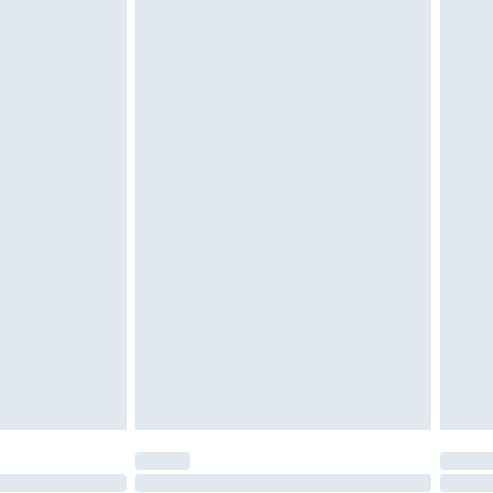
 ungetragen und ungewaschen sein und alle
gebracht sein. Schuhe dürfen nur in
ein. Artikel aus dem Homeware-Bereich,
tzen, Toppern und Kissen, müssen unbenutzt
neten Verpackung zurückgesendet werden.
chen Rechte.
en Rückgabebedingungen einzusehen.