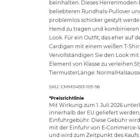
beinhalten. Dieses Herrenmoden-Es
beliebteren Rundhals-Pullover u
problemlos schicker gestylt werd
Hemd zu tragen und kombinieren S
Look. Für ein Outfit, das eher auf 
Cardigan mit einem weißen T-Shir
Vervollständigen Sie den Look mit
Element von Klasse zu verleihen.St
TiermusterLänge: NormalHalsauss
SKU:
CMM04513-109-56
*
Preisrichtlinie
Mit Wirkung zum 1. Juli 2026 unter
innerhalb der EU geliefert werden,
Einfuhrgebühr. Diese Gebühr wi
mit der Einfuhr von E‑Commerce-W
und wird zum Zeitpunkt des Kaufs 