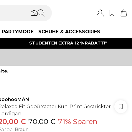
PARTYMODE
SCHUHE & ACCESSORIES
STUDENTEN EXTRA 12 % RABATT!*
lte.
boohooMAN
Relaxed Fit Gebürsteter Kuh-Print Gestrickter
Cardigan
20,00 €
70,00 €
71% Sparen
Farbe
:
Braun