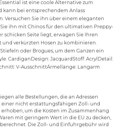
sential ist eine coole Alternative zum
nd kann bei entsprechendem Anlass
en. Versuchen Sie ihn über einem eleganten
ie ihn mit Chinos für den ultimativen Preppy-
der schicken Seite liegt, erwägen Sie Ihren
t und verkürzten Hosen zu kombinieren.
 Stiefeln oder Brogues, um dem Ganzen ein
yle: CardiganDesign: JacquardStoff: AcrylDetail:
chnitt: V-AusschnittÄrmellänge: Langarm
liegen alle Bestellungen, die an Adressen
 einer nicht erstattungsfähigen Zoll- und
rd erhoben, um die Kosten im Zusammenhang
aren mit geringem Wert in die EU zu decken,
berechnet. Die Zoll- und Einfuhrgebühr wird