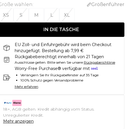
Größe wählen
:
Größenführer
XS
S
M
L
XL
IN DIE TASCHE
EU Zoll- und Einfuhrgebühr wird beim Checkout
hinzugefügt. Bestellung ab 7,99 €
Rückgabeberechtigt innerhalb von 21 Tagen
Ausschlüsse gelten.
Bitte sehen Sie unsere
Rückgaberichtlinie
Worry-Free Purchase® verfügbar mit
Verlängern Sie Ihr Rückgabefenster auf 35 Tage
100% Schutz gegen Versandprobleme
Mehr erfahren
18+, AGB gelten. Kredit abhängig vom Status.
Unregulierter Kredit.
Mehr anzeigen