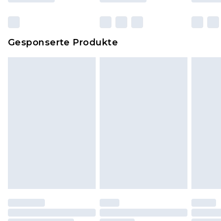
originalen, ungeöffneten Verpackung
zurückgesendet werden.
Dies berührt nicht deine gesetzlichen Rechte.
Gesponserte Produkte
Klicke
hier
um unsere vollständigen
Rückgabebedingungen einzusehen.