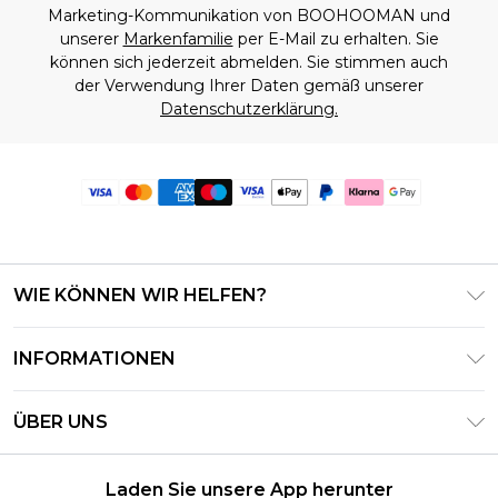
Marketing-Kommunikation von BOOHOOMAN und
unserer
Markenfamilie
per E-Mail zu erhalten. Sie
können sich jederzeit abmelden. Sie stimmen auch
der Verwendung Ihrer Daten gemäß unserer
Datenschutzerklärung.
WIE KÖNNEN WIR HELFEN?
Häufig gestellte Fragen
INFORMATIONEN
Kontaktieren Sie uns
Geschäftsbedingungen – Aktualisiert Juni 2026
Meine Bestellung verfolgen & zurücksenden
ÜBER UNS
Nutzungsbedingungen
Lieferoptionen
Investor Relations
Geschenkkarten-Guthaben
Rückgaberecht – Aktualisiert Mai 2026
Laden Sie unsere App herunter