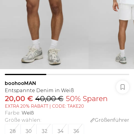
boohooMAN
Entspannte Denim in Weiß
20,00 €
40,00 €
50% Sparen
EXTRA 20% RABATT | CODE: TAKE20
Farbe
:
Weiß
Größe wählen
:
Größenführer
28
30
32
34
36