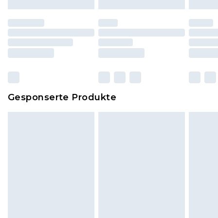
Schuhe dürfen nur in Innenräumen anprobiert
worden sein. Artikel aus dem Homeware-Bereich,
einschließlich Bettwäsche, Matratzen, Toppern
und Kissen, müssen unbenutzt und in ihrer
originalen, ungeöffneten Verpackung
zurückgesendet werden.
Dies berührt nicht deine gesetzlichen Rechte.
Gesponserte Produkte
Klicke
hier
um unsere vollständigen
Rückgabebedingungen einzusehen.