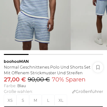
boohooMAN
Normal Geschnittenes Polo Und Shorts Set
Mit Offenem Strickmuster Und Streifen
27,00 €
90,00 €
70% Sparen
Farbe
:
Blau
Größe wählen
:
Größenführer
XS
S
M
L
XL