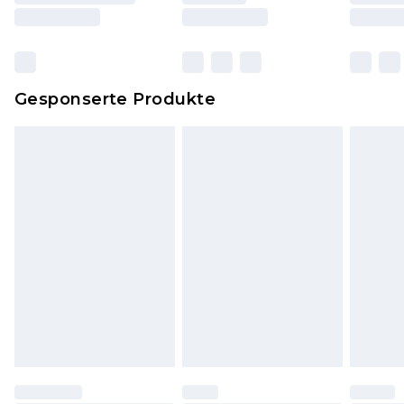
und Kissen, müssen unbenutzt und in ihrer
originalen, ungeöffneten Verpackung
zurückgesendet werden.
Dies berührt nicht deine gesetzlichen Rechte.
Gesponserte Produkte
Klicke
hier
um unsere vollständigen
Rückgabebedingungen einzusehen.