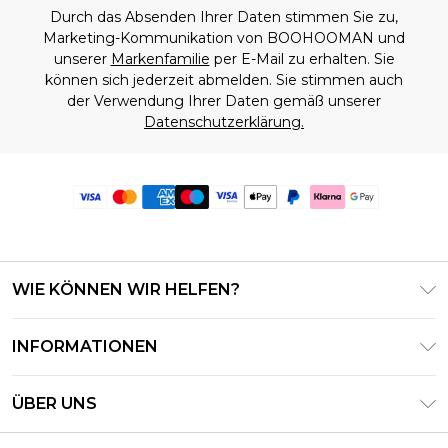
Durch das Absenden Ihrer Daten stimmen Sie zu,
Marketing-Kommunikation von BOOHOOMAN und
unserer
Markenfamilie
per E-Mail zu erhalten. Sie
können sich jederzeit abmelden. Sie stimmen auch
der Verwendung Ihrer Daten gemäß unserer
Datenschutzerklärung.
WIE KÖNNEN WIR HELFEN?
Häufig gestellte Fragen
INFORMATIONEN
Kontaktieren Sie uns
Geschäftsbedingungen – Aktualisiert Juni 2026
Meine Bestellung verfolgen & zurücksenden
ÜBER UNS
Nutzungsbedingungen
Lieferoptionen
Investor Relations