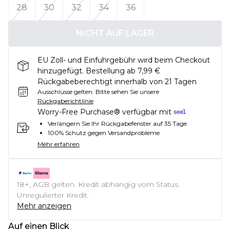
28
30
32
34
36
NICHT AUF LAGER
EU Zoll- und Einfuhrgebühr wird beim Checkout
hinzugefügt. Bestellung ab 7,99 €
Rückgabeberechtigt innerhalb von 21 Tagen
Ausschlüsse gelten.
Bitte sehen Sie unsere
Rückgaberichtlinie
Worry-Free Purchase® verfügbar mit
Verlängern Sie Ihr Rückgabefenster auf 35 Tage
100% Schutz gegen Versandprobleme
Mehr erfahren
18+, AGB gelten. Kredit abhängig vom Status.
Unregulierter Kredit.
Mehr anzeigen
Auf einen Blick