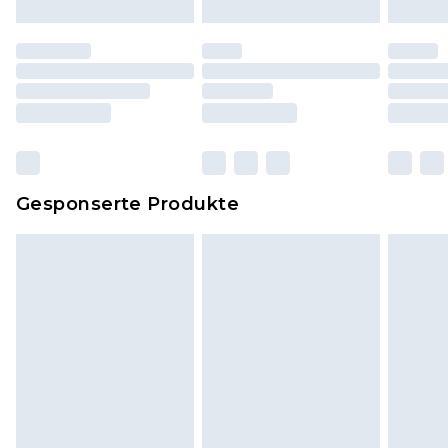
Schuhe dürfen nur in Innenräumen anprobiert
worden sein. Artikel aus dem Homeware-Bereich,
einschließlich Bettwäsche, Matratzen, Toppern
und Kissen, müssen unbenutzt und in ihrer
originalen, ungeöffneten Verpackung
zurückgesendet werden.
Dies berührt nicht deine gesetzlichen Rechte.
Gesponserte Produkte
Klicke
hier
um unsere vollständigen
Rückgabebedingungen einzusehen.