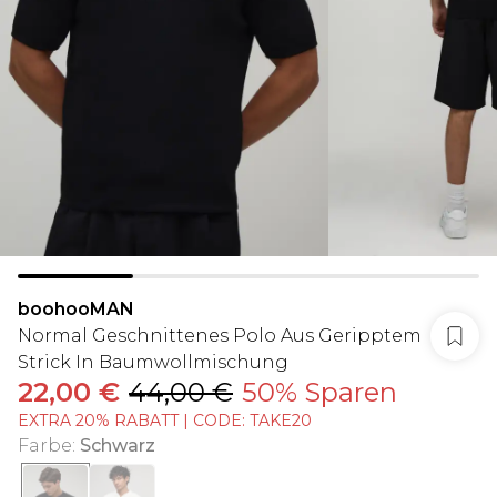
boohooMAN
Normal Geschnittenes Polo Aus Geripptem
Strick In Baumwollmischung
22,00 €
44,00 €
50% Sparen
EXTRA 20% RABATT | CODE: TAKE20
Farbe
:
Schwarz