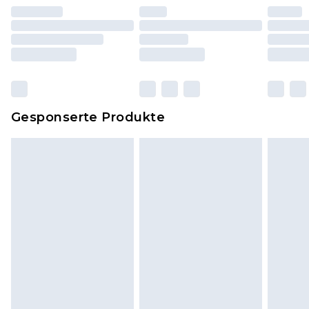
worden sein. Artikel aus dem Homeware-Bereich,
einschließlich Bettwäsche, Matratzen, Toppern
und Kissen, müssen unbenutzt und in ihrer
originalen, ungeöffneten Verpackung
zurückgesendet werden.
Dies berührt nicht deine gesetzlichen Rechte.
Gesponserte Produkte
Klicke
hier
um unsere vollständigen
Rückgabebedingungen einzusehen.