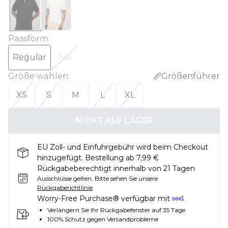
Passform
:
Regular
Tall
Größe wählen
:
Größenführer
XS
S
M
L
XL
NICHT AUF LAGER
EU Zoll- und Einfuhrgebühr wird beim Checkout
hinzugefügt. Bestellung ab 7,99 €
Rückgabeberechtigt innerhalb von 21 Tagen
Ausschlüsse gelten.
Bitte sehen Sie unsere
Rückgaberichtlinie
Worry-Free Purchase® verfügbar mit
Verlängern Sie Ihr Rückgabefenster auf 35 Tage
100% Schutz gegen Versandprobleme