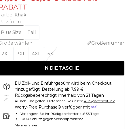
RABATT
Farbe
:
Khaki
Passform
:
Plus Size
Tall
Größe wählen
:
Größenführer
2XL
3XL
4XL
5XL
IN DIE TASCHE
EU Zoll- und Einfuhrgebühr wird beim Checkout
hinzugefügt. Bestellung ab 7,99 €
Rückgabeberechtigt innerhalb von 21 Tagen
Ausschlüsse gelten.
Bitte sehen Sie unsere
Rückgaberichtlinie
Worry-Free Purchase® verfügbar mit
Verlängern Sie Ihr Rückgabefenster auf 35 Tage
100% Schutz gegen Versandprobleme
Mehr erfahren