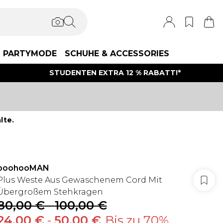
PARTYMODE
SCHUHE & ACCESSORIES
STUDENTEN EXTRA 12 % RABATT!*
lte.
boohooMAN
Plus Weste Aus Gewaschenem Cord Mit
Übergroßem Stehkragen
80,00 €
-
100,00 €
24,00 €
-
50,00 €
Bis zu 70%