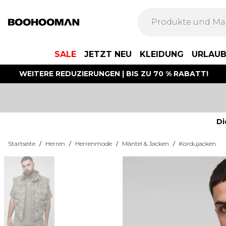
SALE
JETZT NEU
KLEIDUNG
URLAU
WEITERE REDUZIERUNGEN | BIS ZU 70 % RABATT!
Di
Startseite
/
Herren
/
Herrenmode
/
Mäntel & Jacken
/
Kordujacken