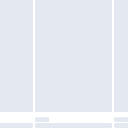
 ungetragen und ungewaschen sein und alle
gebracht sein. Schuhe dürfen nur in
ein. Artikel aus dem Homeware-Bereich,
tzen, Toppern und Kissen, müssen unbenutzt
neten Verpackung zurückgesendet werden.
chen Rechte.
en Rückgabebedingungen einzusehen.