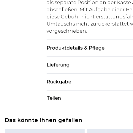
als separate Position an der Kasse
abschließen. Mit Aufgabe einer Be
diese Gebühr nicht erstattungsfäh
Umtauschs nicht zurückerstattet wir
vorgeschrieben.
Produktdetails & Pflege
100% Polyester. Model ist 1,85 m g
Lieferung
Deutschland Standardlieferung
Rückgabe
Bis zu 8 Werktage
Stimmt etwas nicht? Du hast 21 Ta
Teilen
Deutschland Expresslieferung
uns zurückzusenden.
2 Arbeitstage
Bitte beachte, dass wir keine Rüc
Austria Standardlieferung
Kosmetikartikel, Piercing-Schmuck
Das könnte Ihnen gefallen
Bis zu 7 Werktage
Unterwäsche anbieten können, we