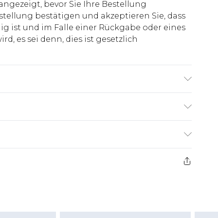
 angezeigt, bevor Sie Ihre Bestellung
stellung bestätigen und akzeptieren Sie, dass
ig ist und im Falle einer Rückgabe oder eines
d, es sei denn, dies ist gesetzlich
roß & trägt UK-Größe 3XL/42
€7.99
ge ab dem Tag des Erhalts, um einen Artikel an
€14.99
kerstattungen für modische Gesichtsmasken,
€7.99
, Erotikartikel sowie Bademode oder
nn das Hygienesiegel fehlt oder beschädigt