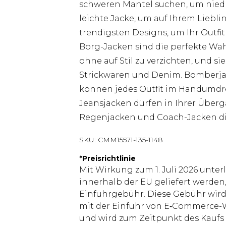
schweren Mantel suchen, um niedr
leichte Jacke, um auf Ihrem Lieblin
trendigsten Designs, um Ihr Outfit
Borg-Jacken sind die perfekte Wa
ohne auf Stil zu verzichten, und s
Strickwaren und Denim. Bomberjac
können jedes Outfit im Handumdre
Jeansjacken dürfen in Ihrer Über
Regenjacken und Coach-Jacken die
SKU:
CMM15571-135-1148
*
Preisrichtlinie
Mit Wirkung zum 1. Juli 2026 unter
innerhalb der EU geliefert werden,
Einfuhrgebühr. Diese Gebühr wi
mit der Einfuhr von E‑Commerce-W
und wird zum Zeitpunkt des Kaufs 