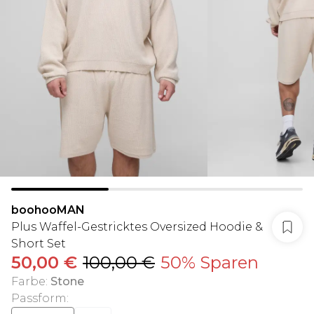
boohooMAN
Plus Waffel-Gestricktes Oversized Hoodie &
Short Set
50,00 €
100,00 €
50% Sparen
Farbe
:
Stone
Passform
: