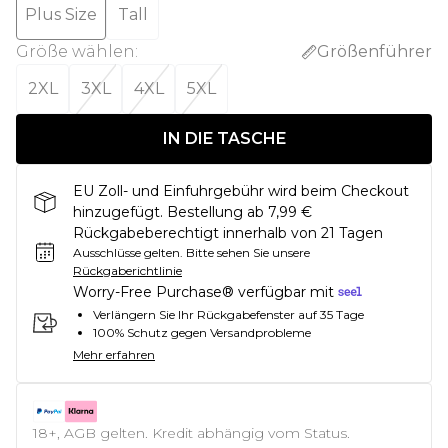
Plus Size
Tall
Größe wählen
:
Größenführer
2XL
3XL
4XL
5XL
IN DIE TASCHE
EU Zoll- und Einfuhrgebühr wird beim Checkout
hinzugefügt. Bestellung ab 7,99 €
Rückgabeberechtigt innerhalb von 21 Tagen
Ausschlüsse gelten.
Bitte sehen Sie unsere
Rückgaberichtlinie
Worry-Free Purchase® verfügbar mit
Verlängern Sie Ihr Rückgabefenster auf 35 Tage
100% Schutz gegen Versandprobleme
Mehr erfahren
18+, AGB gelten. Kredit abhängig vom Status.