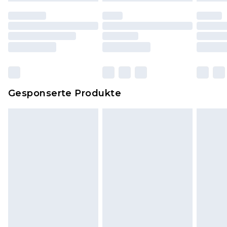
worden sein. Artikel aus dem Homeware-Bereich,
einschließlich Bettwäsche, Matratzen, Toppern
und Kissen, müssen unbenutzt und in ihrer
originalen, ungeöffneten Verpackung
zurückgesendet werden.
Dies berührt nicht deine gesetzlichen Rechte.
Gesponserte Produkte
Klicke
hier
um unsere vollständigen
Rückgabebedingungen einzusehen.