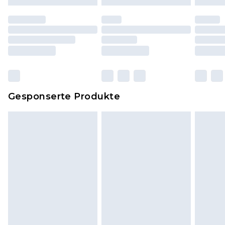
Schuhe dürfen nur in Innenräumen anprobiert
worden sein. Artikel aus dem Homeware-Bereich,
einschließlich Bettwäsche, Matratzen, Toppern
und Kissen, müssen unbenutzt und in ihrer
originalen, ungeöffneten Verpackung
zurückgesendet werden.
Dies berührt nicht deine gesetzlichen Rechte.
Gesponserte Produkte
Klicke
hier
um unsere vollständigen
Rückgabebedingungen einzusehen.