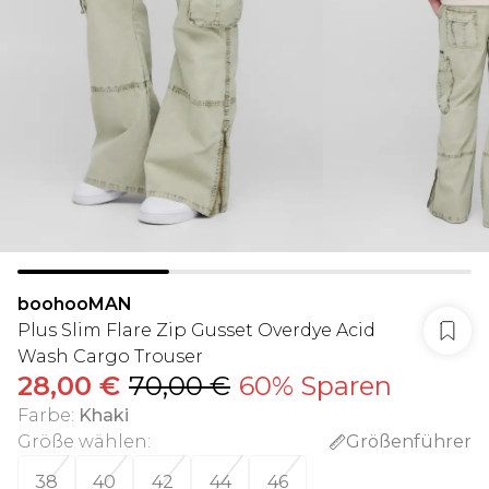
boohooMAN
Plus Slim Flare Zip Gusset Overdye Acid
Wash Cargo Trouser
28,00 €
70,00 €
60% Sparen
Farbe
:
Khaki
Größe wählen
:
Größenführer
38
40
42
44
46