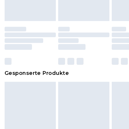
und ungewaschen sein und alle
Originaletiketten müssen noch angebracht sein.
Schuhe dürfen nur in Innenräumen anprobiert
worden sein. Artikel aus dem Homeware-Bereich,
einschließlich Bettwäsche, Matratzen, Toppern
und Kissen, müssen unbenutzt und in ihrer
originalen, ungeöffneten Verpackung
zurückgesendet werden.
Dies berührt nicht deine gesetzlichen Rechte.
Gesponserte Produkte
Klicke
hier
um unsere vollständigen
Rückgabebedingungen einzusehen.