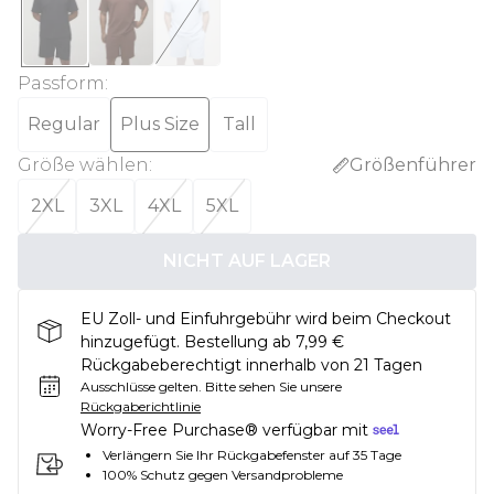
Passform
:
Regular
Plus Size
Tall
Größe wählen
:
Größenführer
2XL
3XL
4XL
5XL
NICHT AUF LAGER
EU Zoll- und Einfuhrgebühr wird beim Checkout
hinzugefügt. Bestellung ab 7,99 €
Rückgabeberechtigt innerhalb von 21 Tagen
Ausschlüsse gelten.
Bitte sehen Sie unsere
Rückgaberichtlinie
Worry-Free Purchase® verfügbar mit
Verlängern Sie Ihr Rückgabefenster auf 35 Tage
100% Schutz gegen Versandprobleme