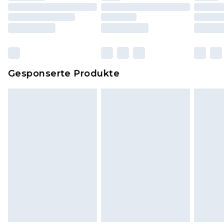
einschließlich Bettwäsche, Matratzen, Toppern
und Kissen, müssen unbenutzt und in ihrer
originalen, ungeöffneten Verpackung
zurückgesendet werden.
Dies berührt nicht deine gesetzlichen Rechte.
Gesponserte Produkte
Klicke
hier
um unsere vollständigen
Rückgabebedingungen einzusehen.