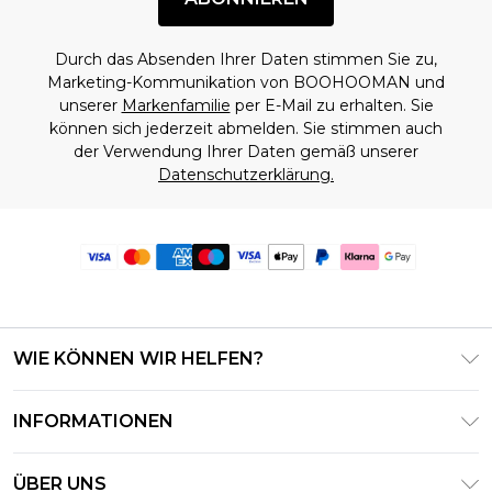
Durch das Absenden Ihrer Daten stimmen Sie zu,
Marketing-Kommunikation von BOOHOOMAN und
unserer
Markenfamilie
per E-Mail zu erhalten. Sie
können sich jederzeit abmelden. Sie stimmen auch
der Verwendung Ihrer Daten gemäß unserer
Datenschutzerklärung.
WIE KÖNNEN WIR HELFEN?
Häufig gestellte Fragen
INFORMATIONEN
Kontaktieren Sie uns
Geschäftsbedingungen – Aktualisiert Juni 2026
Meine Bestellung verfolgen & zurücksenden
ÜBER UNS