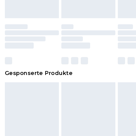
Originaletiketten müssen noch angebracht sein.
Schuhe dürfen nur in Innenräumen anprobiert
worden sein. Artikel aus dem Homeware-Bereich,
einschließlich Bettwäsche, Matratzen, Toppern
und Kissen, müssen unbenutzt und in ihrer
originalen, ungeöffneten Verpackung
zurückgesendet werden.
Dies berührt nicht deine gesetzlichen Rechte.
Gesponserte Produkte
Klicke
hier
um unsere vollständigen
Rückgabebedingungen einzusehen.