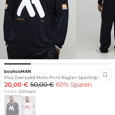
boohooMAN
Plus Oversized Moto-Print Raglan Sporttop
20,00 €
50,00 €
60% Sparen
Farbe
:
Schwarz