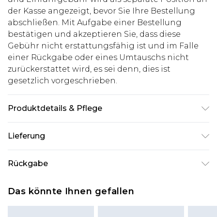
der Kasse angezeigt, bevor Sie Ihre Bestellung
abschließen. Mit Aufgabe einer Bestellung
bestätigen und akzeptieren Sie, dass diese
Gebühr nicht erstattungsfähig ist und im Falle
einer Rückgabe oder eines Umtauschs nicht
zurückerstattet wird, es sei denn, dies ist
gesetzlich vorgeschrieben.
Produktdetails & Pflege
100% Polyester. Model ist 1,85 m groß und trägt
Lieferung
UK-Größe M/32
Deutschland Standardlieferung
€7.99
Rückgabe
Bis zu 8 Werktage
Stimmt etwas nicht? Du hast 21 Tage ab dem Tag
Deutschland Expresslieferung
€14.99
Das könnte Ihnen gefallen
des Erhalts, um einen Artikel an uns
2 Arbeitstage
zurückzusenden.