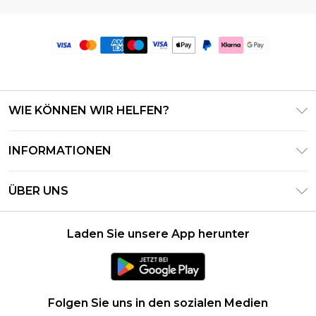
WIE KÖNNEN WIR HELFEN?
Häufig gestellte Fragen
INFORMATIONEN
Kontaktieren Sie uns
Geschäftsbedingungen – Aktualisiert Juni 2026
Meine Bestellung verfolgen & zurücksenden
ÜBER UNS
Nutzungsbedingungen
Lieferoptionen
Investor Relations
Geschenkkarten-Guthaben
Rückgaberecht – Aktualisiert Mai 2026
Laden Sie unsere App herunter
Erklärung Zur Modernen Sklaverei
Klarna
Größentabelle
Karriere
PayPal
Datenschutzhinweis – Aktualisiert Juni 2026
Folgen Sie uns in den sozialen Medien