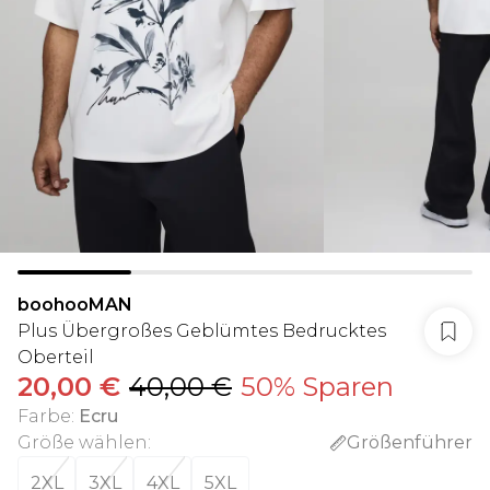
boohooMAN
Plus Übergroßes Geblümtes Bedrucktes
Oberteil
20,00 €
40,00 €
50% Sparen
Farbe
:
Ecru
Größe wählen
:
Größenführer
2XL
3XL
4XL
5XL