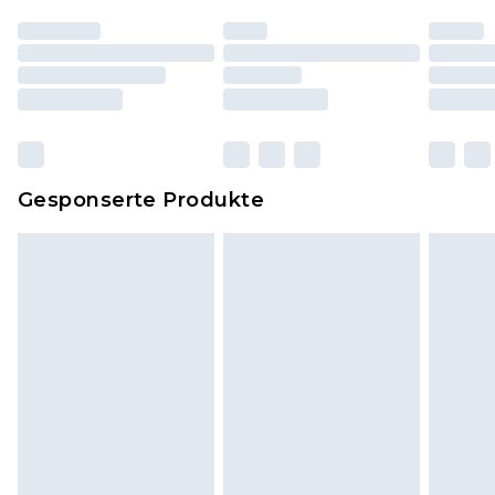
worden sein. Artikel aus dem Homeware-Bereich,
einschließlich Bettwäsche, Matratzen, Toppern
und Kissen, müssen unbenutzt und in ihrer
originalen, ungeöffneten Verpackung
zurückgesendet werden.
Dies berührt nicht deine gesetzlichen Rechte.
Gesponserte Produkte
Klicke
hier
um unsere vollständigen
Rückgabebedingungen einzusehen.