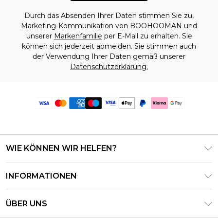
Durch das Absenden Ihrer Daten stimmen Sie zu,
Marketing-Kommunikation von BOOHOOMAN und
unserer
Markenfamilie
per E-Mail zu erhalten. Sie
können sich jederzeit abmelden. Sie stimmen auch
der Verwendung Ihrer Daten gemäß unserer
Datenschutzerklärung.
WIE KÖNNEN WIR HELFEN?
Häufig gestellte Fragen
INFORMATIONEN
Kontaktieren Sie uns
Geschäftsbedingungen – Aktualisiert Juni 2026
Meine Bestellung verfolgen & zurücksenden
ÜBER UNS
Nutzungsbedingungen
Lieferoptionen