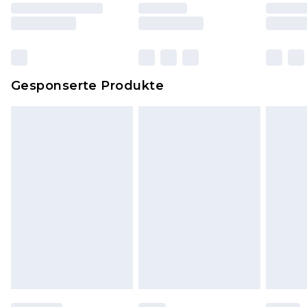
und Kissen, müssen unbenutzt und in ihrer
originalen, ungeöffneten Verpackung
zurückgesendet werden.
Dies berührt nicht deine gesetzlichen Rechte.
Gesponserte Produkte
Klicke
hier
um unsere vollständigen
Rückgabebedingungen einzusehen.