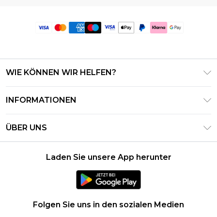
WIE KÖNNEN WIR HELFEN?
Häufig gestellte Fragen
INFORMATIONEN
Kontaktieren Sie uns
Geschäftsbedingungen – Aktualisiert Juni 2026
Meine Bestellung verfolgen & zurücksenden
ÜBER UNS
Nutzungsbedingungen
Lieferoptionen
Investor Relations
Geschenkkarten-Guthaben
Rückgaberecht – Aktualisiert Mai 2026
Laden Sie unsere App herunter
Erklärung Zur Modernen Sklaverei
Klarna
Größentabelle
Karriere
PayPal
Datenschutzhinweis – Aktualisiert Juni 2026
Folgen Sie uns in den sozialen Medien
Über Cookies