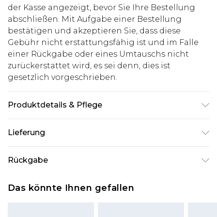
der Kasse angezeigt, bevor Sie Ihre Bestellung
abschließen. Mit Aufgabe einer Bestellung
bestätigen und akzeptieren Sie, dass diese
Gebühr nicht erstattungsfähig ist und im Falle
einer Rückgabe oder eines Umtauschs nicht
zurückerstattet wird, es sei denn, dies ist
gesetzlich vorgeschrieben.
Produktdetails & Pflege
100% Polyester. Model ist 1,85 m groß & trägt UK-
Lieferung
Größe 3XL/42
Deutschland Standardlieferung
€7.99
Rückgabe
Bis zu 8 Werktage
Stimmt etwas nicht? Du hast 21 Tage ab dem Tag
Deutschland Expresslieferung
€14.99
Das könnte Ihnen gefallen
des Erhalts, um einen Artikel an uns
2 Arbeitstage
zurückzusenden.