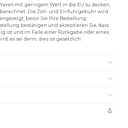
aren mit geringem Wert in die EU zu decken,
berechnet. Die Zoll- und Einfuhrgebühr wird
 angezeigt, bevor Sie Ihre Bestellung
stellung bestätigen und akzeptieren Sie, dass
ig ist und im Falle einer Rückgabe oder eines
d, es sei denn, dies ist gesetzlich
roß & trägt UK-Größe 3XL/42
€7.99
ge ab dem Tag des Erhalts, um einen Artikel an
€14.99
kerstattungen für modische Gesichtsmasken,