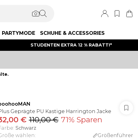
PARTYMODE
SCHUHE & ACCESSORIES
STUDENTEN EXTRA 12 % RABATT!*
lte.
boohooMAN
Plus Geprägte PU Kastige Harrington Jacke
32,00 €
110,00 €
71% Sparen
Farbe
:
Schwarz
Größe wählen
:
Größenführer