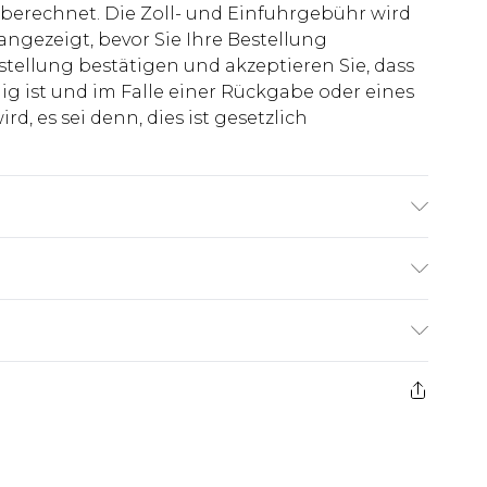
berechnet. Die Zoll- und Einfuhrgebühr wird
 angezeigt, bevor Sie Ihre Bestellung
stellung bestätigen und akzeptieren Sie, dass
ig ist und im Falle einer Rückgabe oder eines
d, es sei denn, dies ist gesetzlich
oß & trägt UK Größe 3XL/42
€7.99
ge ab dem Tag des Erhalts, um einen Artikel an
€14.99
kerstattungen für modische Gesichtsmasken,
€7.99
, Erotikartikel sowie Bademode oder