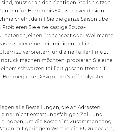
sind, muss er an den richtigen Stellen sitzen.
teln für Herren bis 5XL ist clever designt,
hmeicheln, damit Sie die ganze Saison über
Probieren Sie eine kastige Scuba-
zu betonen, einen Trenchcoat oder Wollmantel
räsenz oder einen einreihigen tailliert
ltern zu verbreitern und eine Taillenlinie zu
 Eindruck machen möchten, probieren Sie eine
einem schwarzen tailliert geschnittenen T-
: Bomberjacke Design: Uni Stoff: Polyester
liegen alle Bestellungen, die an Adressen
 einer nicht erstattungsfähigen Zoll- und
rd erhoben, um die Kosten im Zusammenhang
aren mit geringem Wert in die EU zu decken,