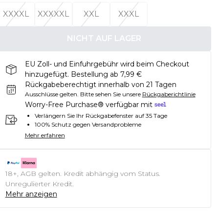
XXXXL
XXXXXL
XXL
XXXL
NICHT AUF LAGER
EU Zoll- und Einfuhrgebühr wird beim Checkout
hinzugefügt. Bestellung ab 7,99 €
Rückgabeberechtigt innerhalb von 21 Tagen
Ausschlüsse gelten.
Bitte sehen Sie unsere
Rückgaberichtlinie
Worry-Free Purchase® verfügbar mit
Verlängern Sie Ihr Rückgabefenster auf 35 Tage
100% Schutz gegen Versandprobleme
Mehr erfahren
18+, AGB gelten. Kredit abhängig vom Status.
Unregulierter Kredit.
Mehr anzeigen