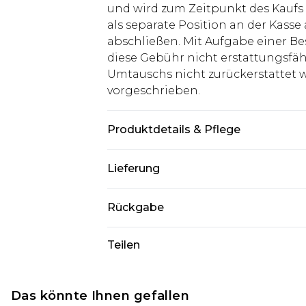
und wird zum Zeitpunkt des Kaufs 
als separate Position an der Kasse
abschließen. Mit Aufgabe einer Be
diese Gebühr nicht erstattungsfäh
Umtauschs nicht zurückerstattet wir
vorgeschrieben.
Produktdetails & Pflege
100% Polyester. Model ist 1,85m gr
Lieferung
Deutschland Standardlieferung
Rückgabe
Bis zu 8 Werktage
Stimmt etwas nicht? Du hast 21 Ta
Teilen
Deutschland Expresslieferung
uns zurückzusenden.
2 Arbeitstage
Bitte beachte, dass wir keine Rüc
Austria Standardlieferung
Kosmetikartikel, Piercing-Schmuck
Das könnte Ihnen gefallen
Bis zu 7 Werktage