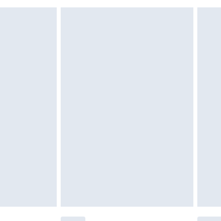
nn das Hygienesiegel fehlt oder beschädigt
 ungetragen und ungewaschen sein und alle
gebracht sein. Schuhe dürfen nur in
ein. Artikel aus dem Homeware-Bereich,
tzen, Toppern und Kissen, müssen unbenutzt
neten Verpackung zurückgesendet werden.
chen Rechte.
en Rückgabebedingungen einzusehen.