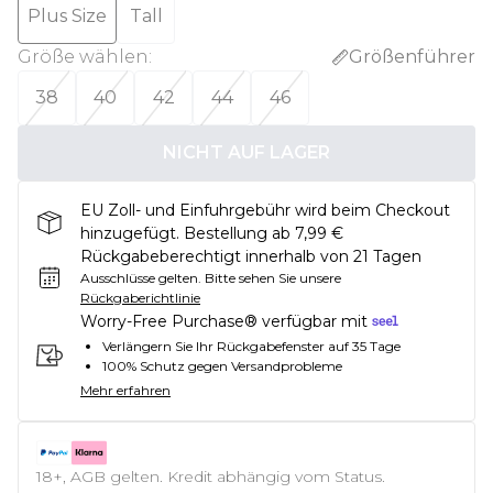
Plus Size
Tall
Größe wählen
:
Größenführer
38
40
42
44
46
NICHT AUF LAGER
EU Zoll- und Einfuhrgebühr wird beim Checkout
hinzugefügt. Bestellung ab 7,99 €
Rückgabeberechtigt innerhalb von 21 Tagen
Ausschlüsse gelten.
Bitte sehen Sie unsere
Rückgaberichtlinie
Worry-Free Purchase® verfügbar mit
Verlängern Sie Ihr Rückgabefenster auf 35 Tage
100% Schutz gegen Versandprobleme
Mehr erfahren
18+, AGB gelten. Kredit abhängig vom Status.