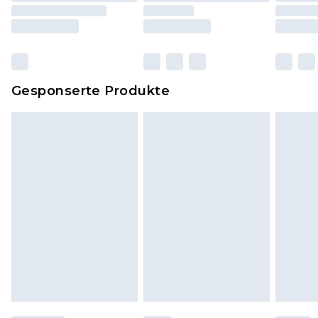
und Kissen, müssen unbenutzt und in ihrer
originalen, ungeöffneten Verpackung
zurückgesendet werden.
Dies berührt nicht deine gesetzlichen Rechte.
Gesponserte Produkte
Klicke
hier
um unsere vollständigen
Rückgabebedingungen einzusehen.