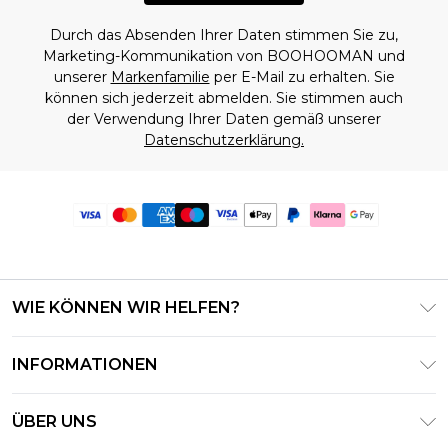
Durch das Absenden Ihrer Daten stimmen Sie zu,
Marketing-Kommunikation von BOOHOOMAN und
unserer
Markenfamilie
per E-Mail zu erhalten. Sie
können sich jederzeit abmelden. Sie stimmen auch
der Verwendung Ihrer Daten gemäß unserer
Datenschutzerklärung.
WIE KÖNNEN WIR HELFEN?
Häufig gestellte Fragen
INFORMATIONEN
Kontaktieren Sie uns
Geschäftsbedingungen – Aktualisiert Juni 2026
Meine Bestellung verfolgen & zurücksenden
ÜBER UNS
Nutzungsbedingungen
Lieferoptionen