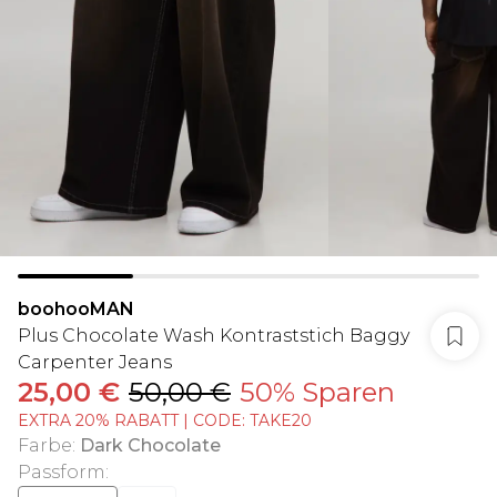
boohooMAN
Plus Chocolate Wash Kontraststich Baggy
Carpenter Jeans
25,00 €
50,00 €
50% Sparen
EXTRA 20% RABATT | CODE: TAKE20
Farbe
:
Dark Chocolate
Passform
: