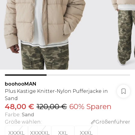
boohooMAN
Plus Kastige Knitter-Nylon Pufferjacke in
Sand
48,00 €
120,00 €
60% Sparen
Farbe
:
Sand
Größe wählen
:
Größenführer
XXXXL
XXXXXL
XXL
XXXL