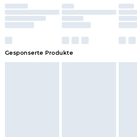
worden sein. Artikel aus dem Homeware-Bereich,
einschließlich Bettwäsche, Matratzen, Toppern
und Kissen, müssen unbenutzt und in ihrer
originalen, ungeöffneten Verpackung
zurückgesendet werden.
Dies berührt nicht deine gesetzlichen Rechte.
Gesponserte Produkte
Klicke
hier
um unsere vollständigen
Rückgabebedingungen einzusehen.