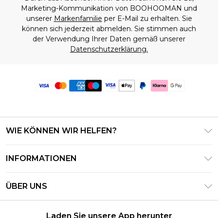
Marketing-Kommunikation von BOOHOOMAN und
unserer
Markenfamilie
per E-Mail zu erhalten. Sie
können sich jederzeit abmelden. Sie stimmen auch
der Verwendung Ihrer Daten gemäß unserer
Datenschutzerklärung.
WIE KÖNNEN WIR HELFEN?
Häufig gestellte Fragen
INFORMATIONEN
Kontaktieren Sie uns
Geschäftsbedingungen – Aktualisiert Juni 2026
Meine Bestellung verfolgen & zurücksenden
ÜBER UNS
Nutzungsbedingungen
Lieferoptionen
Investor Relations
Geschenkkarten-Guthaben
Rückgaberecht – Aktualisiert Mai 2026
Laden Sie unsere App herunter