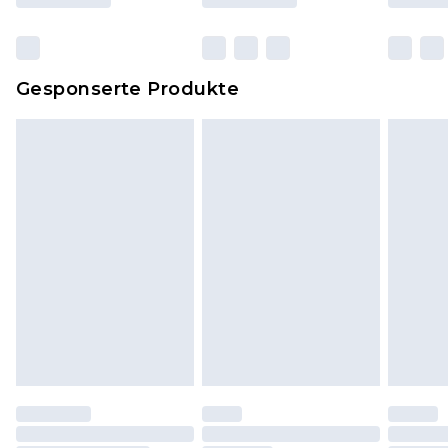
originalen, ungeöffneten Verpackung
zurückgesendet werden.
Dies berührt nicht deine gesetzlichen Rechte.
Gesponserte Produkte
Klicke
hier
um unsere vollständigen
Rückgabebedingungen einzusehen.