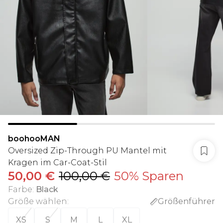
boohooMAN
Oversized Zip-Through PU Mantel mit
Kragen im Car-Coat-Stil
50,00 €
100,00 €
50% Sparen
Farbe
:
Black
Größe wählen
:
Größenführer
XS
S
M
L
XL