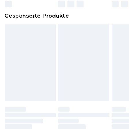
zurückgesendet werden.
Dies berührt nicht deine gesetzlichen Rechte.
Gesponserte Produkte
Klicke
hier
um unsere vollständigen
Rückgabebedingungen einzusehen.