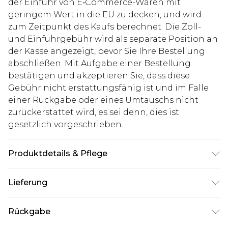
der Einfuhr von E‑Commerce-Waren mit
geringem Wert in die EU zu decken, und wird
zum Zeitpunkt des Kaufs berechnet. Die Zoll-
und Einfuhrgebühr wird als separate Position an
der Kasse angezeigt, bevor Sie Ihre Bestellung
abschließen. Mit Aufgabe einer Bestellung
bestätigen und akzeptieren Sie, dass diese
Gebühr nicht erstattungsfähig ist und im Falle
einer Rückgabe oder eines Umtauschs nicht
zurückerstattet wird, es sei denn, dies ist
gesetzlich vorgeschrieben.
Produktdetails & Pflege
100% Baumwolle. Model ist 1,85m groß & trägt UK-
Lieferung
Größe M/32
Deutschland Standardlieferung
€7.99
Rückgabe
Bis zu 8 Werktage