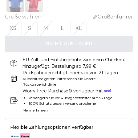
Größe wählen
:
Größenführer
XS
S
M
L
XL
NICHT AUF LAGER
EU Zoll- und Einfuhrgebühr wird beim Checkout
hinzugefügt. Bestellung ab 7,99 €
Rückgabeberechtigt innerhalb von 21 Tagen
Ausschlüsse gelten.
Bitte sehen Sie unsere
Rückgaberichtlinie
Worry-Free Purchase® verfügbar mit
Verlängern Sie Ihr Rückgabefenster auf 35 Tage
100% Schutz gegen Versandprobleme
Mehr erfahren
Flexible Zahlungsoptionen verfügbar