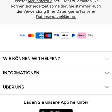
unserer
Markenfamilie
per E-Mail zu erhalten. Sie
können sich jederzeit abmelden. Sie stimmen auch
der Verwendung Ihrer Daten gemäß unserer
Datenschutzerklärung.
WIE KÖNNEN WIR HELFEN?
Häufig gestellte Fragen
INFORMATIONEN
Kontaktieren Sie uns
Geschäftsbedingungen – Aktualisiert Juni 2026
Meine Bestellung verfolgen & zurücksenden
ÜBER UNS
Nutzungsbedingungen
Lieferoptionen
Investor Relations
Geschenkkarten-Guthaben
Rückgaberecht – Aktualisiert Mai 2026
Laden Sie unsere App herunter
Erklärung Zur Modernen Sklaverei
Klarna
Größentabelle