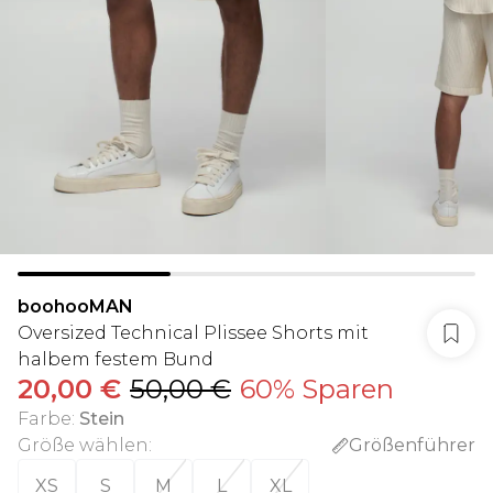
boohooMAN
Oversized Technical Plissee Shorts mit
halbem festem Bund
20,00 €
50,00 €
60% Sparen
Farbe
:
Stein
Größe wählen
:
Größenführer
XS
S
M
L
XL