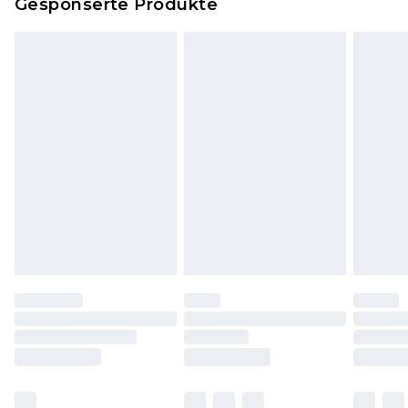
Gesponserte Produkte
Klicke
hier
um unsere vollständigen
Rückgabebedingungen einzusehen.