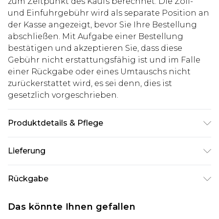
zum Zeitpunkt des Kaufs berechnet. Die Zoll-
und Einfuhrgebühr wird als separate Position an
der Kasse angezeigt, bevor Sie Ihre Bestellung
abschließen. Mit Aufgabe einer Bestellung
bestätigen und akzeptieren Sie, dass diese
Gebühr nicht erstattungsfähig ist und im Falle
einer Rückgabe oder eines Umtauschs nicht
zurückerstattet wird, es sei denn, dies ist
gesetzlich vorgeschrieben.
Produktdetails & Pflege
100% Polyester. Model ist 1,85 m groß und trägt
Lieferung
UK-Größe M/32
Deutschland Standardlieferung
€7.99
Rückgabe
Bis zu 8 Werktage
Stimmt etwas nicht? Du hast 21 Tage ab dem Tag
Deutschland Expresslieferung
€14.99
Das könnte Ihnen gefallen
des Erhalts, um einen Artikel an uns
2 Arbeitstage