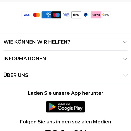
WIE KÖNNEN WIR HELFEN?
Häufig gestellte Fragen
INFORMATIONEN
Kontaktieren Sie uns
Geschäftsbedingungen – Aktualisiert Juni 2026
Meine Bestellung verfolgen & zurücksenden
ÜBER UNS
Nutzungsbedingungen
Lieferoptionen
Investor Relations
Geschenkkarten-Guthaben
Rückgaberecht – Aktualisiert Mai 2026
Laden Sie unsere App herunter
Erklärung Zur Modernen Sklaverei
Klarna
Größentabelle
Karriere
PayPal
Datenschutzhinweis – Aktualisiert Juni 2026
Folgen Sie uns in den sozialen Medien
Über Cookies