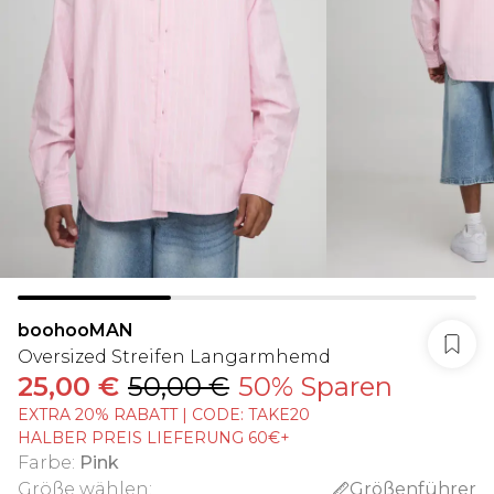
boohooMAN
Oversized Streifen Langarmhemd
25,00 €
50,00 €
50% Sparen
EXTRA 20% RABATT | CODE: TAKE20
HALBER PREIS LIEFERUNG 60€+
Farbe
:
Pink
Größe wählen
:
Größenführer