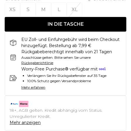
XS
S
M
L
XL
IN DIE TASCHE
EU Zoll- und Einfuhrgebühr wird beim Checkout
hinzugefügt. Bestellung ab 7,99 €
Rückgabeberechtigt innerhalb von 21 Tagen
Ausschlüsse gelten.
Bitte sehen Sie unsere
Rückgaberichtlinie
Worry-Free Purchase® verfügbar mit
Verlängern Sie Ihr Rückgabefenster auf 35 Tage
100% Schutz gegen Versandprobleme
Mehr erfahren
18+, AGB gelten. Kredit abhängig vom Status.
Unregulierter Kredit.
Mehr anzeigen