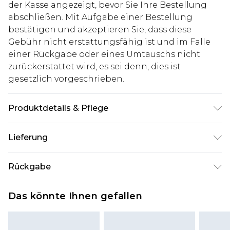
der Kasse angezeigt, bevor Sie Ihre Bestellung
abschließen. Mit Aufgabe einer Bestellung
bestätigen und akzeptieren Sie, dass diese
Gebühr nicht erstattungsfähig ist und im Falle
einer Rückgabe oder eines Umtauschs nicht
zurückerstattet wird, es sei denn, dies ist
gesetzlich vorgeschrieben.
Produktdetails & Pflege
60% Baumwolle, 40% Polyester. Model ist 1,85 m
Lieferung
groß & trägt UK-Größe M/32
Deutschland Standardlieferung
€7.99
Rückgabe
Bis zu 8 Werktage
Stimmt etwas nicht? Du hast 21 Tage ab dem Tag
Deutschland Expresslieferung
€14.99
Das könnte Ihnen gefallen
des Erhalts, um einen Artikel an uns
2 Arbeitstage
zurückzusenden.
Austria Standardlieferung
€7.99