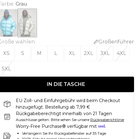
Farbe
:
Grau
Größe wählen
:
Größenführer
XS
S
M
L
XL
2XL
3XL
4XL
5XL
IN DIE TASCHE
EU Zoll- und Einfuhrgebühr wird beim Checkout
hinzugefügt. Bestellung ab 7,99 €
Rückgabeberechtigt innerhalb von 21 Tagen
Ausschlüsse gelten.
Bitte sehen Sie unsere
Rückgaberichtlinie
Worry-Free Purchase® verfügbar mit
Verlängern Sie Ihr Rückgabefenster auf 35 Tage
100% Schutz gegen Versandprobleme