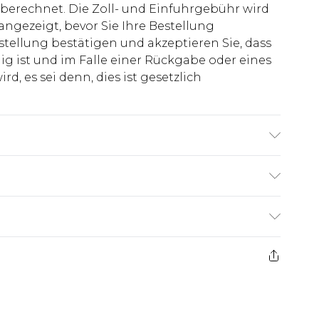
berechnet. Die Zoll- und Einfuhrgebühr wird
 angezeigt, bevor Sie Ihre Bestellung
stellung bestätigen und akzeptieren Sie, dass
ig ist und im Falle einer Rückgabe oder eines
d, es sei denn, dies ist gesetzlich
er: 100% Polyester. Model ist 1,85 m groß &
€7.99
ge ab dem Tag des Erhalts, um einen Artikel an
€14.99
kerstattungen für modische Gesichtsmasken,
€7.99
, Erotikartikel sowie Bademode oder