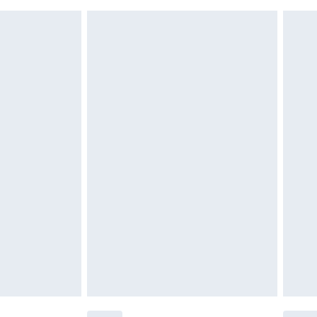
nn das Hygienesiegel fehlt oder beschädigt
 ungetragen und ungewaschen sein und alle
gebracht sein. Schuhe dürfen nur in
ein. Artikel aus dem Homeware-Bereich,
tzen, Toppern und Kissen, müssen unbenutzt
neten Verpackung zurückgesendet werden.
chen Rechte.
en Rückgabebedingungen einzusehen.