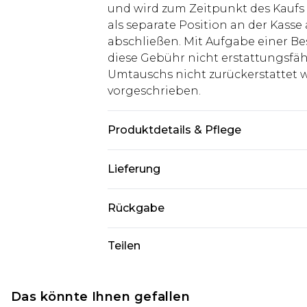
und wird zum Zeitpunkt des Kaufs 
als separate Position an der Kasse
abschließen. Mit Aufgabe einer Be
diese Gebühr nicht erstattungsfäh
Umtauschs nicht zurückerstattet wir
vorgeschrieben.
Produktdetails & Pflege
Hauptmaterial: 100% Polyamid, Futt
Lieferung
trägt UK-Größe M/32
Deutschland Standardlieferung
Rückgabe
Bis zu 8 Werktage
Stimmt etwas nicht? Du hast 21 Ta
Teilen
Deutschland Expresslieferung
uns zurückzusenden.
2 Arbeitstage
Bitte beachte, dass wir keine Rüc
Austria Standardlieferung
Kosmetikartikel, Piercing-Schmuck
Das könnte Ihnen gefallen
Bis zu 7 Werktage