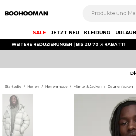
SALE
JETZT NEU
KLEIDUNG
URLAU
WEITERE REDUZIERUNGEN | BIS ZU 70 % RABATT!
Di
Startseite
/
Herren
/
Herrenmode
/
Mäntel & Jacken
/
Daunenjacken