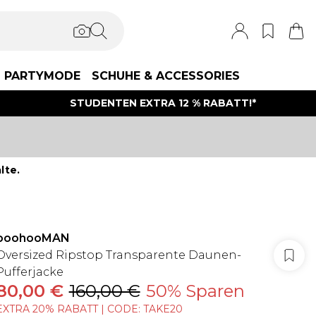
PARTYMODE
SCHUHE & ACCESSORIES
STUDENTEN EXTRA 12 % RABATT!*
lte.
boohooMAN
Oversized Ripstop Transparente Daunen-
Pufferjacke
80,00 €
160,00 €
50% Sparen
EXTRA 20% RABATT | CODE: TAKE20