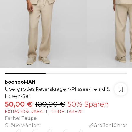
boohooMAN
Übergroßes Reverskragen-Plissee-Hemd &
Hosen-Set
50,00 €
100,00 €
50% Sparen
EXTRA 20% RABATT | CODE: TAKE20
Farbe
:
Taupe
Größe wählen
:
Größenführer