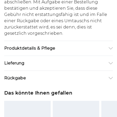
abschließen. Mit Aufgabe einer Bestellung
bestätigen und akzeptieren Sie, dass diese
Gebühr nicht erstattungsfähig ist und im Falle
einer Rückgabe oder eines Umtauschs nicht
zurückerstattet wird, es sei denn, dies ist
gesetzlich vorgeschrieben.
Produktdetails & Pflege
93% Polyester, 7% Elasthan. Model ist 1,85 m groß
Lieferung
und trägt UK-Größe M/32
Deutschland Standardlieferung
€7.99
Rückgabe
Bis zu 8 Werktage
Stimmt etwas nicht? Du hast 21 Tage ab dem Tag
Deutschland Expresslieferung
€14.99
Das könnte Ihnen gefallen
des Erhalts, um einen Artikel an uns
2 Arbeitstage
zurückzusenden.
Austria Standardlieferung
€7.99
Bitte beachte, dass wir keine Rückerstattungen
Bis zu 7 Werktage