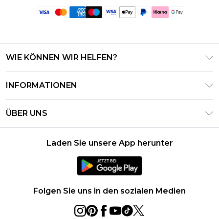
WIE KÖNNEN WIR HELFEN?
Häufig gestellte Fragen
INFORMATIONEN
Kontaktieren Sie uns
Geschäftsbedingungen – Aktualisiert Juni 2026
Meine Bestellung verfolgen & zurücksenden
ÜBER UNS
Nutzungsbedingungen
Lieferoptionen
Investor Relations
Geschenkkarten-Guthaben
Rückgaberecht – Aktualisiert Mai 2026
Laden Sie unsere App herunter
Erklärung Zur Modernen Sklaverei
Klarna
Größentabelle
Karriere
PayPal
Datenschutzhinweis – Aktualisiert Juni 2026
Folgen Sie uns in den sozialen Medien
Über Cookies
Studentenrabatt