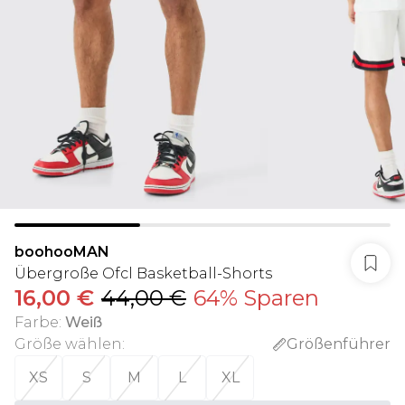
boohooMAN
Übergroße Ofcl Basketball-Shorts
16,00 €
44,00 €
64% Sparen
Farbe
:
Weiß
Größe wählen
:
Größenführer
XS
S
M
L
XL