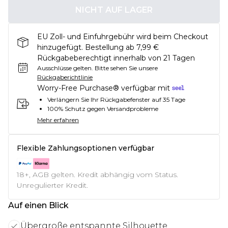
NICHT AUF LAGER
EU Zoll- und Einfuhrgebühr wird beim Checkout
hinzugefügt. Bestellung ab 7,99 €
Rückgabeberechtigt innerhalb von 21 Tagen
Ausschlüsse gelten.
Bitte sehen Sie unsere
Rückgaberichtlinie
Worry-Free Purchase® verfügbar mit
Verlängern Sie Ihr Rückgabefenster auf 35 Tage
100% Schutz gegen Versandprobleme
Mehr erfahren
Flexible Zahlungsoptionen verfügbar
18+, AGB gelten. Kredit abhängig vom Status.
Unregulierter Kredit.
Auf einen Blick
Übergroße entspannte Silhouette