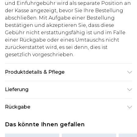
und Einfuhrgebühr wird als separate Position an
der Kasse angezeigt, bevor Sie Ihre Bestellung
abschließen. Mit Aufgabe einer Bestellung
bestätigen und akzeptieren Sie, dass diese
Gebühr nicht erstattungsfähig ist und im Falle
einer Rückgabe oder eines Umtauschs nicht
zurückerstattet wird, es sei denn, dies ist
gesetzlich vorgeschrieben.
Produktdetails & Pflege
60% BAUMWOLLE 40% POLYESTER
Lieferung
Deutschland Standardlieferung
€7.99
Rückgabe
Bis zu 8 Werktage
Stimmt etwas nicht? Du hast 21 Tage ab dem Tag
Deutschland Expresslieferung
€14.99
Das könnte Ihnen gefallen
des Erhalts, um einen Artikel an uns
2 Arbeitstage
zurückzusenden.