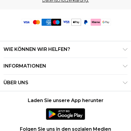
Datenschutzerklärung.
WIE KÖNNEN WIR HELFEN?
Häufig gestellte Fragen
INFORMATIONEN
Kontaktieren Sie uns
Geschäftsbedingungen – Aktualisiert Juni 2026
Meine Bestellung verfolgen & zurücksenden
ÜBER UNS
Nutzungsbedingungen
Lieferoptionen
Investor Relations
Geschenkkarten-Guthaben
Rückgaberecht – Aktualisiert Mai 2026
Laden Sie unsere App herunter
Erklärung Zur Modernen Sklaverei
Klarna
Größentabelle
Karriere
PayPal
Datenschutzhinweis – Aktualisiert Juni 2026
Folgen Sie uns in den sozialen Medien