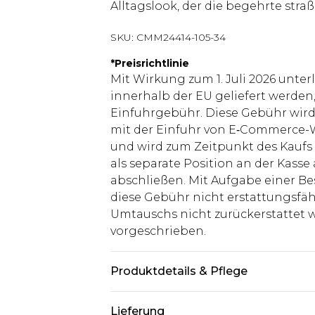
Alltagslook, der die begehrte stra
SKU:
CMM24414-105-34
*
Preisrichtlinie
Mit Wirkung zum 1. Juli 2026 unter
innerhalb der EU geliefert werden,
Einfuhrgebühr. Diese Gebühr wi
mit der Einfuhr von E‑Commerce-W
und wird zum Zeitpunkt des Kaufs 
als separate Position an der Kasse
abschließen. Mit Aufgabe einer Be
diese Gebühr nicht erstattungsfäh
Umtauschs nicht zurückerstattet wir
vorgeschrieben.
Produktdetails & Pflege
100% Polyester. Model ist 1,85 m g
Lieferung