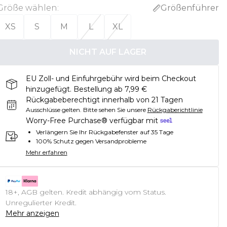
Größe wählen
:
Größenführer
XS
S
M
L
XL
NICHT AUF LAGER
EU Zoll- und Einfuhrgebühr wird beim Checkout
hinzugefügt. Bestellung ab 7,99 €
Rückgabeberechtigt innerhalb von 21 Tagen
Ausschlüsse gelten.
Bitte sehen Sie unsere
Rückgaberichtlinie
Worry-Free Purchase® verfügbar mit
Verlängern Sie Ihr Rückgabefenster auf 35 Tage
100% Schutz gegen Versandprobleme
Mehr erfahren
18+, AGB gelten. Kredit abhängig vom Status.
Unregulierter Kredit.
Mehr anzeigen