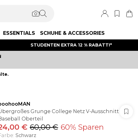
ESSENTIALS
SCHUHE & ACCESSORIES
STUDENTEN EXTRA 12 % RABATT!*
N
lte.
boohooMAN
Übergroßes Grunge College Netz V-Ausschnitt
Baseball Oberteil
24,00 €
60,00 €
60% Sparen
Farbe
:
Schwarz