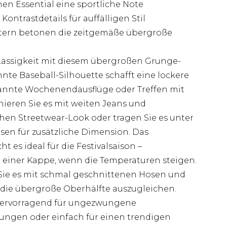
nen Essential eine sportliche Note
Kontrastdetails für auffälligen Stil
tern betonen die zeitgemäße übergroße
Lässigkeit mit diesem übergroßen Grunge-
nte Baseball-Silhouette schafft eine lockere
pannte Wochenendausflüge oder Treffen mit
nieren Sie es mit weiten Jeans und
hen Streetwear-Look oder tragen Sie es unter
en für zusätzliche Dimension. Das
es ideal für die Festivalsaison –
 einer Kappe, wenn die Temperaturen steigen.
 Sie es mit schmal geschnittenen Hosen und
die übergroße Oberhälfte auszugleichen.
ch hervorragend für ungezwungene
ungen oder einfach für einen trendigen