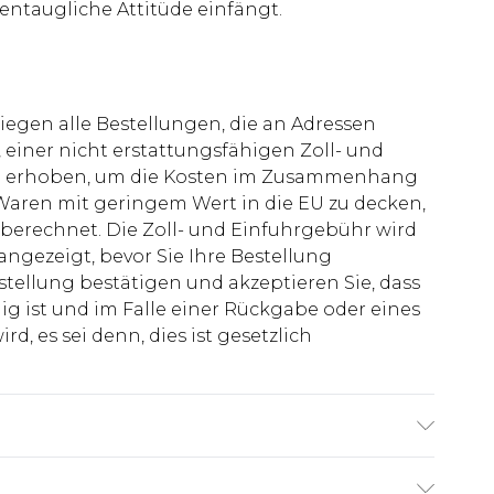
ßentaugliche Attitüde einfängt.
liegen alle Bestellungen, die an Adressen
 einer nicht erstattungsfähigen Zoll- und
rd erhoben, um die Kosten im Zusammenhang
aren mit geringem Wert in die EU zu decken,
berechnet. Die Zoll- und Einfuhrgebühr wird
 angezeigt, bevor Sie Ihre Bestellung
stellung bestätigen und akzeptieren Sie, dass
ig ist und im Falle einer Rückgabe oder eines
d, es sei denn, dies ist gesetzlich
roß und trägt UK-Größe M/32