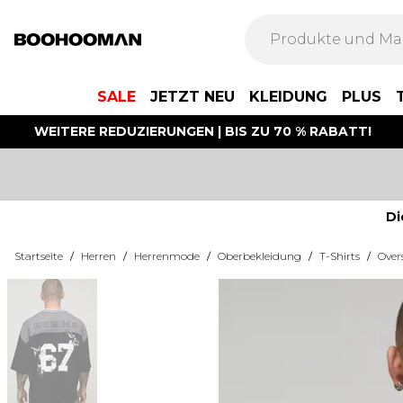
SALE
JETZT NEU
KLEIDUNG
PLUS
WEITERE REDUZIERUNGEN | BIS ZU 70 % RABATT!
Di
Startseite
/
Herren
/
Herrenmode
/
Oberbekleidung
/
T-Shirts
/
Over