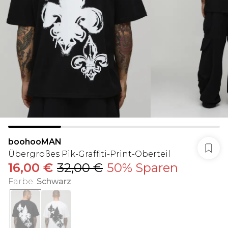
boohooMAN
Übergroßes Pik-Graffiti-Print-Oberteil
16,00 €
32,00 €
50% Sparen
Farbe
:
Schwarz