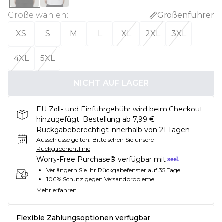
Größe wählen
:
Größenführer
XS
S
M
L
XL
2XL
3XL
4XL
5XL
NICHT AUF LAGER
EU Zoll- und Einfuhrgebühr wird beim Checkout
hinzugefügt. Bestellung ab 7,99 €
Rückgabeberechtigt innerhalb von 21 Tagen
Ausschlüsse gelten.
Bitte sehen Sie unsere
Rückgaberichtlinie
Worry-Free Purchase® verfügbar mit
Verlängern Sie Ihr Rückgabefenster auf 35 Tage
100% Schutz gegen Versandprobleme
Mehr erfahren
Flexible Zahlungsoptionen verfügbar