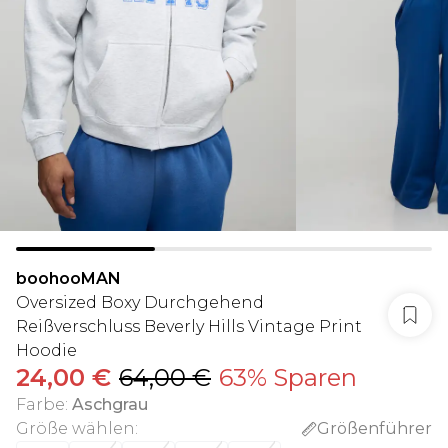
boohooMAN
Oversized Boxy Durchgehend
Reißverschluss Beverly Hills Vintage Print
Hoodie
24,00 €
64,00 €
63% Sparen
Farbe
:
Aschgrau
Größe wählen
:
Größenführer