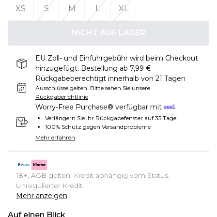
XS
S
M
L
XL
NICHT AUF LAGER
EU Zoll- und Einfuhrgebühr wird beim Checkout
hinzugefügt. Bestellung ab 7,99 €
Rückgabeberechtigt innerhalb von 21 Tagen
Ausschlüsse gelten.
Bitte sehen Sie unsere
Rückgaberichtlinie
Worry-Free Purchase® verfügbar mit
Verlängern Sie Ihr Rückgabefenster auf 35 Tage
100% Schutz gegen Versandprobleme
Mehr erfahren
18+, AGB gelten. Kredit abhängig vom Status.
Unregulierter Kredit.
Mehr anzeigen
Auf einen Blick