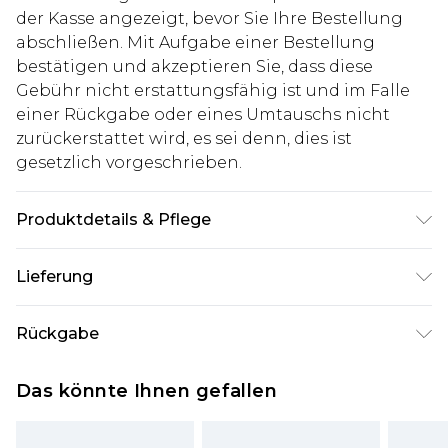
der Kasse angezeigt, bevor Sie Ihre Bestellung
abschließen. Mit Aufgabe einer Bestellung
bestätigen und akzeptieren Sie, dass diese
Gebühr nicht erstattungsfähig ist und im Falle
einer Rückgabe oder eines Umtauschs nicht
zurückerstattet wird, es sei denn, dies ist
gesetzlich vorgeschrieben.
Produktdetails & Pflege
60% Baumwolle, 40% Polyester. Model ist 1,85m
Lieferung
groß & trägt UK Größe M/32
Deutschland Standardlieferung
€7.99
Rückgabe
Bis zu 8 Werktage
Stimmt etwas nicht? Du hast 21 Tage ab dem Tag
Deutschland Expresslieferung
€14.99
Das könnte Ihnen gefallen
des Erhalts, um einen Artikel an uns
2 Arbeitstage
zurückzusenden.