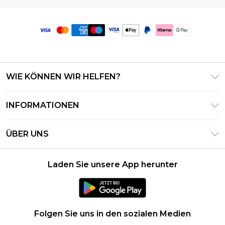
WIE KÖNNEN WIR HELFEN?
Häufig gestellte Fragen
INFORMATIONEN
Kontaktieren Sie uns
Geschäftsbedingungen – Aktualisiert Juni 2026
Meine Bestellung verfolgen & zurücksenden
ÜBER UNS
Nutzungsbedingungen
Lieferoptionen
Investor Relations
Geschenkkarten-Guthaben
Rückgaberecht – Aktualisiert Mai 2026
Laden Sie unsere App herunter
Erklärung Zur Modernen Sklaverei
Klarna
Größentabelle
Karriere
PayPal
Datenschutzhinweis – Aktualisiert Juni 2026
Folgen Sie uns in den sozialen Medien
Über Cookies