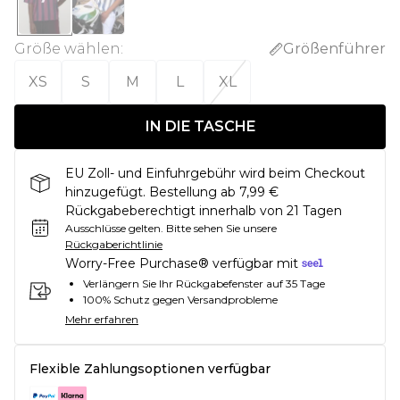
Größe wählen
:
Größenführer
XS
S
M
L
XL
IN DIE TASCHE
EU Zoll- und Einfuhrgebühr wird beim Checkout
hinzugefügt. Bestellung ab 7,99 €
Rückgabeberechtigt innerhalb von 21 Tagen
Ausschlüsse gelten.
Bitte sehen Sie unsere
Rückgaberichtlinie
Worry-Free Purchase® verfügbar mit
Verlängern Sie Ihr Rückgabefenster auf 35 Tage
100% Schutz gegen Versandprobleme
Mehr erfahren
Flexible Zahlungsoptionen verfügbar