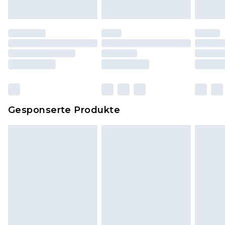
Originaletiketten müssen noch angebracht sein.
Schuhe dürfen nur in Innenräumen anprobiert
worden sein. Artikel aus dem Homeware-Bereich,
einschließlich Bettwäsche, Matratzen, Toppern
und Kissen, müssen unbenutzt und in ihrer
originalen, ungeöffneten Verpackung
zurückgesendet werden.
Dies berührt nicht deine gesetzlichen Rechte.
Gesponserte Produkte
Klicke
hier
um unsere vollständigen
Rückgabebedingungen einzusehen.