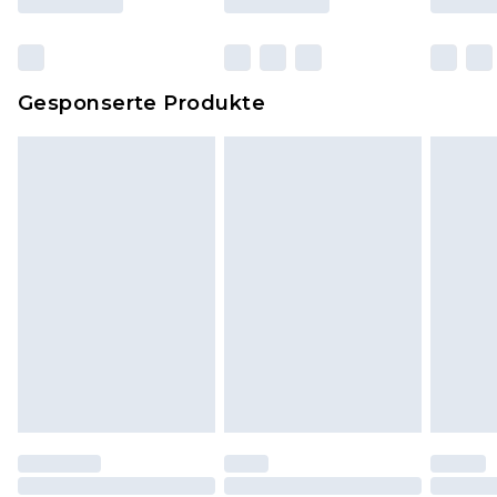
originalen, ungeöffneten Verpackung
zurückgesendet werden.
Dies berührt nicht deine gesetzlichen Rechte.
Gesponserte Produkte
Klicke
hier
um unsere vollständigen
Rückgabebedingungen einzusehen.