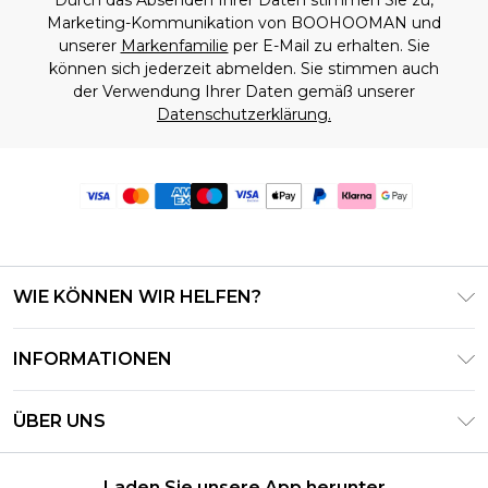
Durch das Absenden Ihrer Daten stimmen Sie zu,
Marketing-Kommunikation von BOOHOOMAN und
unserer
Markenfamilie
per E-Mail zu erhalten. Sie
können sich jederzeit abmelden. Sie stimmen auch
der Verwendung Ihrer Daten gemäß unserer
Datenschutzerklärung.
WIE KÖNNEN WIR HELFEN?
Häufig gestellte Fragen
INFORMATIONEN
Kontaktieren Sie uns
Geschäftsbedingungen – Aktualisiert Juni 2026
Meine Bestellung verfolgen & zurücksenden
ÜBER UNS
Nutzungsbedingungen
Lieferoptionen
Investor Relations
Geschenkkarten-Guthaben
Rückgaberecht – Aktualisiert Mai 2026
Laden Sie unsere App herunter