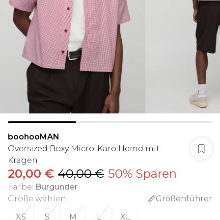
boohooMAN
Oversized Boxy Micro-Karo Hemd mit
Kragen
20,00 €
40,00 €
50% Sparen
Farbe
:
Burgunder
Größe wählen
:
Größenführer
XS
S
M
L
XL