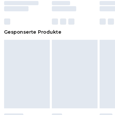
und Kissen, müssen unbenutzt und in ihrer
originalen, ungeöffneten Verpackung
zurückgesendet werden.
Dies berührt nicht deine gesetzlichen Rechte.
Gesponserte Produkte
Klicke
hier
um unsere vollständigen
Rückgabebedingungen einzusehen.