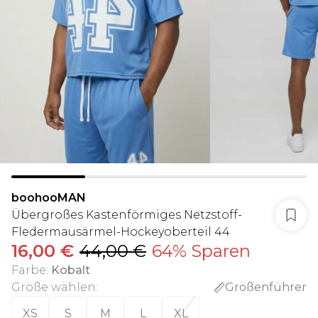
boohooMAN
Übergroßes Kastenförmiges Netzstoff-
Fledermausärmel-Hockeyoberteil 44
16,00 €
44,00 €
64% Sparen
Farbe
:
Kobalt
Größe wählen
:
Größenführer
XS
S
M
L
XL