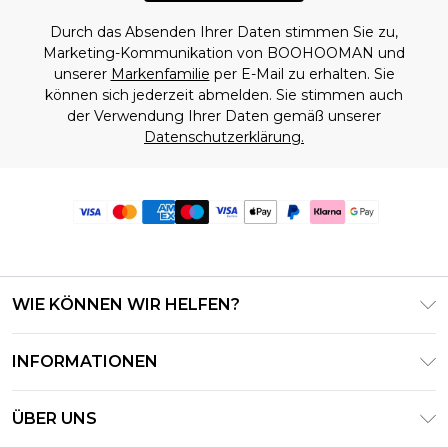
Durch das Absenden Ihrer Daten stimmen Sie zu,
Marketing-Kommunikation von BOOHOOMAN und
unserer
Markenfamilie
per E-Mail zu erhalten. Sie
können sich jederzeit abmelden. Sie stimmen auch
der Verwendung Ihrer Daten gemäß unserer
Datenschutzerklärung.
WIE KÖNNEN WIR HELFEN?
Häufig gestellte Fragen
INFORMATIONEN
Kontaktieren Sie uns
Geschäftsbedingungen – Aktualisiert Juni 2026
Meine Bestellung verfolgen & zurücksenden
ÜBER UNS
Nutzungsbedingungen
Lieferoptionen