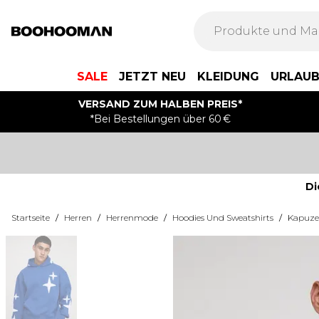
SALE
JETZT NEU
KLEIDUNG
URLAU
VERSAND ZUM HALBEN PREIS*
*Bei Bestellungen über 60 €
Di
Startseite
/
Herren
/
Herrenmode
/
Hoodies Und Sweatshirts
/
Kapuze