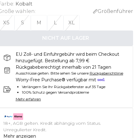
Farbe
:
Kobalt
Größe wählen
:
Größenführer
XS
S
M
L
XL
NICHT AUF LAGER
EU Zoll- und Einfuhrgebühr wird beim Checkout
hinzugefügt. Bestellung ab 7,99 €
Rückgabeberechtigt innerhalb von 21 Tagen
Ausschlüsse gelten.
Bitte sehen Sie unsere
Rückgaberichtlinie
Worry-Free Purchase® verfügbar mit
Verlängern Sie Ihr Rückgabefenster auf 35 Tage
100% Schutz gegen Versandprobleme
Mehr erfahren
18+, AGB gelten. Kredit abhängig vom Status.
Unregulierter Kredit.
Mehr anzeigen