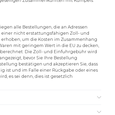
geselligen Zusammenkünften mit Kumpels.
liegen alle Bestellungen, die an Adressen
 einer nicht erstattungsfähigen Zoll- und
rd erhoben, um die Kosten im Zusammenhang
aren mit geringem Wert in die EU zu decken,
berechnet. Die Zoll- und Einfuhrgebühr wird
 angezeigt, bevor Sie Ihre Bestellung
stellung bestätigen und akzeptieren Sie, dass
ig ist und im Falle einer Rückgabe oder eines
d, es sei denn, dies ist gesetzlich
el ist 1,85m groß & trägt UK Größe M/32