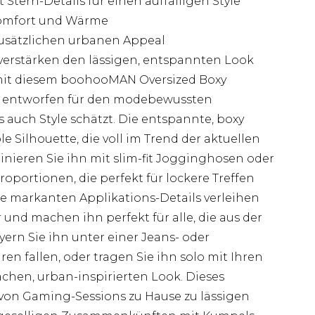
tern-Details für einen auffälligen Style
Komfort und Wärme
usätzlichen urbanen Appeal
verstärken den lässigen, entspannten Look
 mit diesem boohooMAN Oversized Boxy
, entworfen für den modebewussten
 auch Style schätzt. Die entspannte, boxy
e Silhouette, die voll im Trend der aktuellen
nieren Sie ihn mit slim-fit Jogginghosen oder
portionen, die perfekt für lockere Treffen
e markanten Applikations-Details verleihen
 und machen ihn perfekt für alle, die aus der
rn Sie ihn unter einer Jeans- oder
n fallen, oder tragen Sie ihn solo mit Ihren
achen, urban-inspirierten Look. Dieses
s von Gaming-Sessions zu Hause zu lässigen