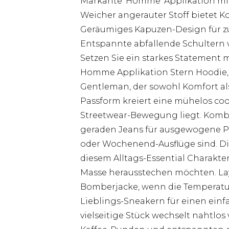
Markante 'Homme' Applikation mit S
Weicher angerauter Stoff bietet 
Geräumiges Kapuzen-Design für z
Entspannte abfallende Schultern 
Setzen Sie ein starkes Statement
Homme Applikation Stern Hoodie
Gentleman, der sowohl Komfort als
Passform kreiert eine mühelos cool
Streetwear-Bewegung liegt. Kombi
geraden Jeans für ausgewogene Pro
oder Wochenend-Ausflüge sind. Di
diesem Alltags-Essential Charakter
Masse herausstechen möchten. Laye
Bomberjacke, wenn die Temperature
Lieblings-Sneakern für einen einf
vielseitige Stück wechselt nahtlo