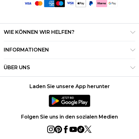
WIE KÖNNEN WIR HELFEN?
Häufig gestellte Fragen
INFORMATIONEN
Kontaktieren Sie uns
Geschäftsbedingungen – Aktualisiert Juni 2026
Meine Bestellung verfolgen & zurücksenden
ÜBER UNS
Nutzungsbedingungen
Lieferoptionen
Investor Relations
Geschenkkarten-Guthaben
Rückgaberecht – Aktualisiert Mai 2026
Laden Sie unsere App herunter
Erklärung Zur Modernen Sklaverei
Klarna
Größentabelle
Karriere
PayPal
Datenschutzhinweis – Aktualisiert Juni 2026
Folgen Sie uns in den sozialen Medien
Über Cookies
Studentenrabatt