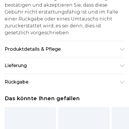
bestätigen und akzeptieren Sie, dass diese
Gebühr nicht erstattungsfähig ist und im Falle
einer Rückgabe oder eines Umtauschs nicht
zurückerstattet wird, es sei denn, dies ist
gesetzlich vorgeschrieben.
Produktdetails & Pflege
Model ist 1,85 m groß und trägt UK-Größe M/32.
Lieferung
100% Polyester.
Deutschland Standardlieferung
€7.99
Rückgabe
Bis zu 8 Werktage
Stimmt etwas nicht? Du hast 21 Tage ab dem Tag
Deutschland Expresslieferung
€14.99
Das könnte Ihnen gefallen
des Erhalts, um einen Artikel an uns
2 Arbeitstage
zurückzusenden.
Austria Standardlieferung
€7.99
Bitte beachte, dass wir keine Rückerstattungen
Bis zu 7 Werktage
für modische Gesichtsmasken, Kosmetikartikel,