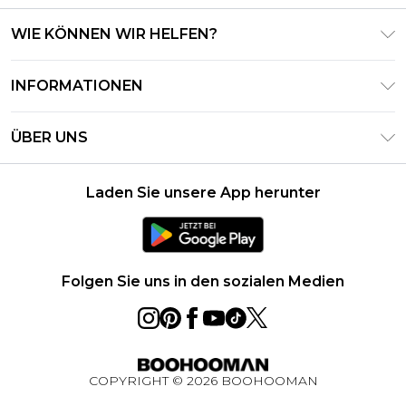
WIE KÖNNEN WIR HELFEN?
Häufig gestellte Fragen
INFORMATIONEN
Kontaktieren Sie uns
Geschäftsbedingungen – Aktualisiert Juni 2026
Meine Bestellung verfolgen & zurücksenden
ÜBER UNS
Nutzungsbedingungen
Lieferoptionen
Investor Relations
Geschenkkarten-Guthaben
Rückgaberecht – Aktualisiert Mai 2026
Laden Sie unsere App herunter
Erklärung Zur Modernen Sklaverei
Klarna
Größentabelle
Karriere
PayPal
Datenschutzhinweis – Aktualisiert Juni 2026
Folgen Sie uns in den sozialen Medien
Über Cookies
Studentenrabatt
Essential Worker Rabatt
COPYRIGHT ©
2026
BOOHOOMAN
BOOHOOMAN App