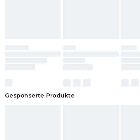
Hygienesiegel fehlt oder beschädigt wurde.
Schuhe und/oder Kleidung müssen ungetragen
und ungewaschen sein und alle
Originaletiketten müssen noch angebracht sein.
Schuhe dürfen nur in Innenräumen anprobiert
worden sein. Artikel aus dem Homeware-Bereich,
einschließlich Bettwäsche, Matratzen, Toppern
und Kissen, müssen unbenutzt und in ihrer
originalen, ungeöffneten Verpackung
zurückgesendet werden.
Dies berührt nicht deine gesetzlichen Rechte.
Gesponserte Produkte
Klicke
hier
um unsere vollständigen
Rückgabebedingungen einzusehen.