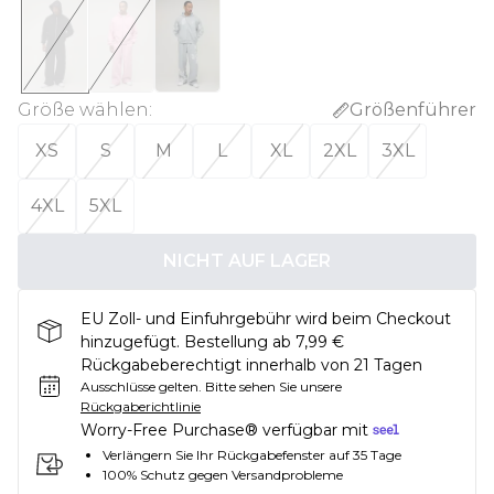
Größe wählen
:
Größenführer
XS
S
M
L
XL
2XL
3XL
4XL
5XL
NICHT AUF LAGER
EU Zoll- und Einfuhrgebühr wird beim Checkout
hinzugefügt. Bestellung ab 7,99 €
Rückgabeberechtigt innerhalb von 21 Tagen
Ausschlüsse gelten.
Bitte sehen Sie unsere
Rückgaberichtlinie
Worry-Free Purchase® verfügbar mit
Verlängern Sie Ihr Rückgabefenster auf 35 Tage
100% Schutz gegen Versandprobleme