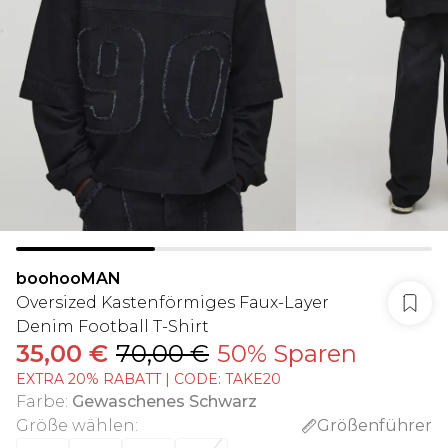
boohooMAN
Oversized Kastenförmiges Faux-Layer
Denim Football T-Shirt
35,00 €
70,00 €
50% Sparen
EXTRA 20% RABATT | CODE: TAKE20
Farbe
:
Gewaschenes Schwarz
Größe wählen
:
Größenführer