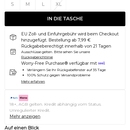
S
M
L
XL
IN DIE TASCHE
EU Zoll- und Einfuhrgebühr wird beim Checkout
hinzugefügt. Bestellung ab 7,99 €
Rückgabeberechtigt innerhalb von 21 Tagen
Ausschlüsse gelten.
Bitte sehen Sie unsere
Rückgaberichtlinie
Worry-Free Purchase® verfügbar mit
Verlängern Sie Ihr Rückgabefenster auf 35 Tage
100% Schutz gegen Versandprobleme
Mehr erfahren
18+, AGB gelten. Kredit abhängig vom Status.
Unregulierter Kredit.
Mehr anzeigen
Auf einen Blick