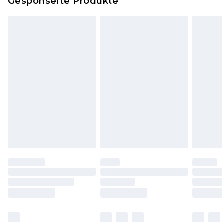
Gesponserte Produkte
Klicke
hier
um unsere vollständigen
Rückgabebedingungen einzusehen.