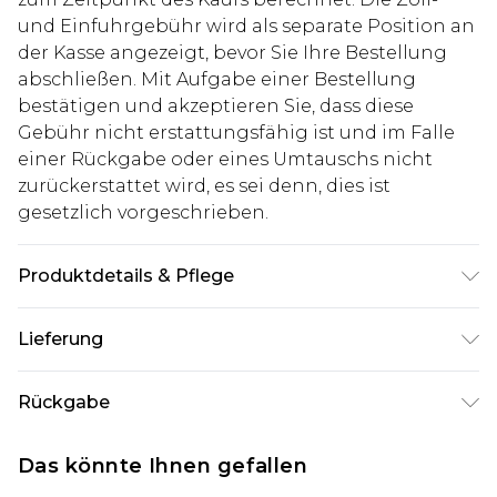
und Einfuhrgebühr wird als separate Position an
der Kasse angezeigt, bevor Sie Ihre Bestellung
abschließen. Mit Aufgabe einer Bestellung
bestätigen und akzeptieren Sie, dass diese
Gebühr nicht erstattungsfähig ist und im Falle
einer Rückgabe oder eines Umtauschs nicht
zurückerstattet wird, es sei denn, dies ist
gesetzlich vorgeschrieben.
Produktdetails & Pflege
100% Baumwolle. Model ist 1,85 m groß und trägt
Lieferung
UK-Größe M/32
Deutschland Standardlieferung
€7.99
Rückgabe
Bis zu 8 Werktage
Stimmt etwas nicht? Du hast 21 Tage ab dem Tag
Deutschland Expresslieferung
€14.99
Das könnte Ihnen gefallen
des Erhalts, um einen Artikel an uns
2 Arbeitstage