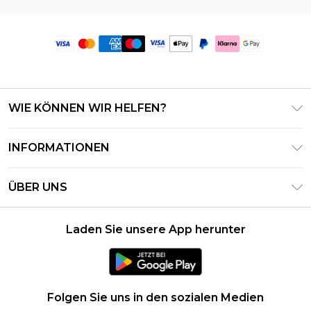
WIE KÖNNEN WIR HELFEN?
Häufig gestellte Fragen
INFORMATIONEN
Kontaktieren Sie uns
Geschäftsbedingungen – Aktualisiert Juni 2026
Meine Bestellung verfolgen & zurücksenden
ÜBER UNS
Nutzungsbedingungen
Lieferoptionen
Investor Relations
Geschenkkarten-Guthaben
Rückgaberecht – Aktualisiert Mai 2026
Laden Sie unsere App herunter
Erklärung Zur Modernen Sklaverei
Klarna
Größentabelle
Karriere
PayPal
Datenschutzhinweis – Aktualisiert Juni 2026
Folgen Sie uns in den sozialen Medien