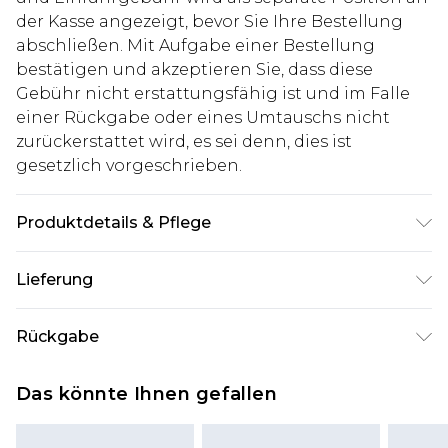
der Kasse angezeigt, bevor Sie Ihre Bestellung
abschließen. Mit Aufgabe einer Bestellung
bestätigen und akzeptieren Sie, dass diese
Gebühr nicht erstattungsfähig ist und im Falle
einer Rückgabe oder eines Umtauschs nicht
zurückerstattet wird, es sei denn, dies ist
gesetzlich vorgeschrieben.
Produktdetails & Pflege
100% Baumwolle. Model ist 1,85 m groß und trägt
Lieferung
UK-Größe M/32
Deutschland Standardlieferung
€7.99
Rückgabe
Bis zu 8 Werktage
Stimmt etwas nicht? Du hast 21 Tage ab dem Tag
Deutschland Expresslieferung
€14.99
Das könnte Ihnen gefallen
des Erhalts, um einen Artikel an uns
2 Arbeitstage
zurückzusenden.