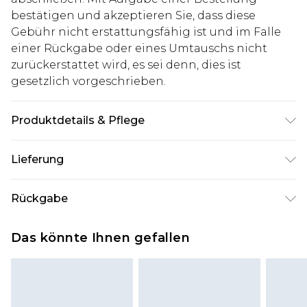
bestätigen und akzeptieren Sie, dass diese
Gebühr nicht erstattungsfähig ist und im Falle
einer Rückgabe oder eines Umtauschs nicht
zurückerstattet wird, es sei denn, dies ist
gesetzlich vorgeschrieben.
Produktdetails & Pflege
60% Baumwolle, 40% Polyester. Model ist 1,85 m
Lieferung
groß & trägt UK-Größe M/32
Deutschland Standardlieferung
€7.99
Rückgabe
Bis zu 8 Werktage
Stimmt etwas nicht? Du hast 21 Tage ab dem Tag
Deutschland Expresslieferung
€14.99
Das könnte Ihnen gefallen
des Erhalts, um einen Artikel an uns
2 Arbeitstage
zurückzusenden.
Austria Standardlieferung
€7.99
Bitte beachte, dass wir keine Rückerstattungen
Bis zu 7 Werktage
für modische Gesichtsmasken, Kosmetikartikel,