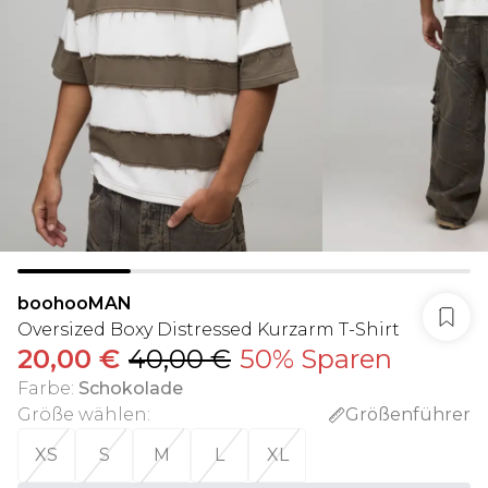
boohooMAN
Oversized Boxy Distressed Kurzarm T-Shirt
20,00 €
40,00 €
50% Sparen
Farbe
:
Schokolade
Größe wählen
:
Größenführer
XS
S
M
L
XL