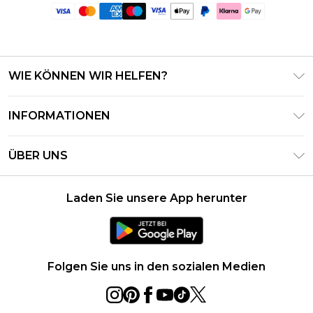
WIE KÖNNEN WIR HELFEN?
Häufig gestellte Fragen
INFORMATIONEN
Kontaktieren Sie uns
Geschäftsbedingungen – Aktualisiert Juni 2026
Meine Bestellung verfolgen & zurücksenden
ÜBER UNS
Nutzungsbedingungen
Lieferoptionen
Investor Relations
Geschenkkarten-Guthaben
Rückgaberecht – Aktualisiert Mai 2026
Laden Sie unsere App herunter
Erklärung Zur Modernen Sklaverei
Klarna
Größentabelle
Karriere
PayPal
Datenschutzhinweis – Aktualisiert Juni 2026
Folgen Sie uns in den sozialen Medien
Über Cookies
Studentenrabatt