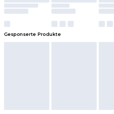
einschließlich Bettwäsche, Matratzen, Toppern
und Kissen, müssen unbenutzt und in ihrer
originalen, ungeöffneten Verpackung
zurückgesendet werden.
Dies berührt nicht deine gesetzlichen Rechte.
Gesponserte Produkte
Klicke
hier
um unsere vollständigen
Rückgabebedingungen einzusehen.