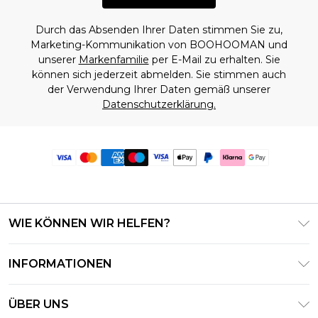
Durch das Absenden Ihrer Daten stimmen Sie zu,
Marketing-Kommunikation von BOOHOOMAN und
unserer
Markenfamilie
per E-Mail zu erhalten. Sie
können sich jederzeit abmelden. Sie stimmen auch
der Verwendung Ihrer Daten gemäß unserer
Datenschutzerklärung.
WIE KÖNNEN WIR HELFEN?
Häufig gestellte Fragen
INFORMATIONEN
Kontaktieren Sie uns
Geschäftsbedingungen – Aktualisiert Juni 2026
Meine Bestellung verfolgen & zurücksenden
ÜBER UNS
Nutzungsbedingungen