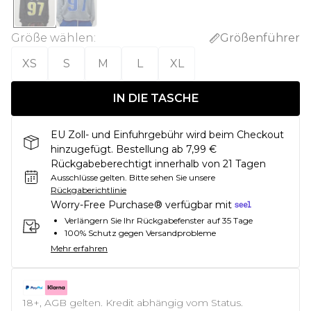
Größe wählen
:
Größenführer
XS
S
M
L
XL
IN DIE TASCHE
EU Zoll- und Einfuhrgebühr wird beim Checkout
hinzugefügt. Bestellung ab 7,99 €
Rückgabeberechtigt innerhalb von 21 Tagen
Ausschlüsse gelten.
Bitte sehen Sie unsere
Rückgaberichtlinie
Worry-Free Purchase® verfügbar mit
Verlängern Sie Ihr Rückgabefenster auf 35 Tage
100% Schutz gegen Versandprobleme
Mehr erfahren
18+, AGB gelten. Kredit abhängig vom Status.