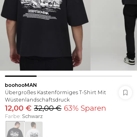
boohooMAN
Übergroßes Kastenförmiges T-Shirt Mit
Wüstenlandschaftsdruck
12,00 €
32,00 €
63% Sparen
Farbe
:
Schwarz