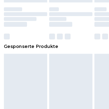
Schuhe dürfen nur in Innenräumen anprobiert
worden sein. Artikel aus dem Homeware-Bereich,
einschließlich Bettwäsche, Matratzen, Toppern
und Kissen, müssen unbenutzt und in ihrer
originalen, ungeöffneten Verpackung
zurückgesendet werden.
Dies berührt nicht deine gesetzlichen Rechte.
Gesponserte Produkte
Klicke
hier
um unsere vollständigen
Rückgabebedingungen einzusehen.