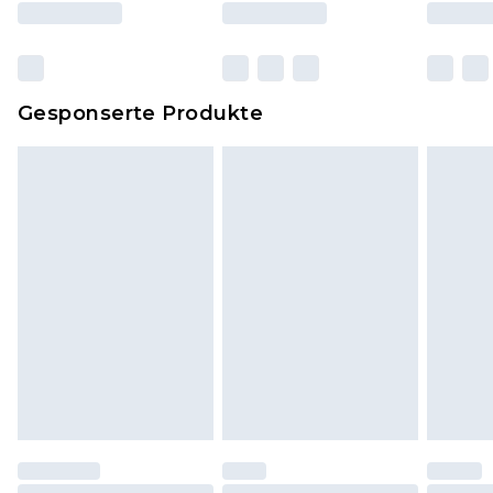
und Kissen, müssen unbenutzt und in ihrer
originalen, ungeöffneten Verpackung
zurückgesendet werden.
Dies berührt nicht deine gesetzlichen Rechte.
Gesponserte Produkte
Klicke
hier
um unsere vollständigen
Rückgabebedingungen einzusehen.