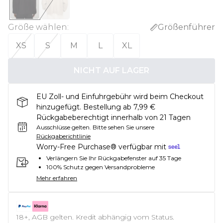
Größe wählen
:
Größenführer
XS
S
M
L
XL
NICHT AUF LAGER
EU Zoll- und Einfuhrgebühr wird beim Checkout
hinzugefügt. Bestellung ab 7,99 €
Rückgabeberechtigt innerhalb von 21 Tagen
Ausschlüsse gelten.
Bitte sehen Sie unsere
Rückgaberichtlinie
Worry-Free Purchase® verfügbar mit
Verlängern Sie Ihr Rückgabefenster auf 35 Tage
100% Schutz gegen Versandprobleme
Mehr erfahren
18+, AGB gelten. Kredit abhängig vom Status.