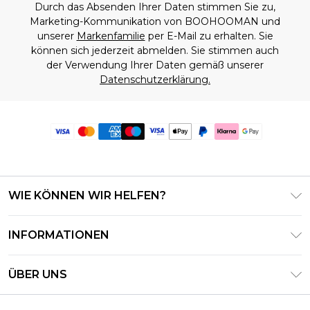
Durch das Absenden Ihrer Daten stimmen Sie zu,
Marketing-Kommunikation von BOOHOOMAN und
unserer
Markenfamilie
per E-Mail zu erhalten. Sie
können sich jederzeit abmelden. Sie stimmen auch
der Verwendung Ihrer Daten gemäß unserer
Datenschutzerklärung.
WIE KÖNNEN WIR HELFEN?
Häufig gestellte Fragen
INFORMATIONEN
Kontaktieren Sie uns
Geschäftsbedingungen – Aktualisiert Juni 2026
Meine Bestellung verfolgen & zurücksenden
ÜBER UNS
Nutzungsbedingungen
Lieferoptionen
Investor Relations
Geschenkkarten-Guthaben