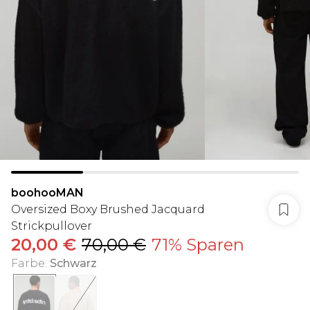
boohooMAN
Oversized Boxy Brushed Jacquard
Strickpullover
20,00 €
70,00 €
71% Sparen
Farbe
:
Schwarz