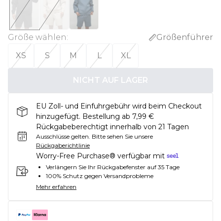
Größe wählen
:
Größenführer
XS
S
M
L
XL
NICHT AUF LAGER
EU Zoll- und Einfuhrgebühr wird beim Checkout
hinzugefügt. Bestellung ab 7,99 €
Rückgabeberechtigt innerhalb von 21 Tagen
Ausschlüsse gelten.
Bitte sehen Sie unsere
Rückgaberichtlinie
Worry-Free Purchase® verfügbar mit
Verlängern Sie Ihr Rückgabefenster auf 35 Tage
100% Schutz gegen Versandprobleme
Mehr erfahren