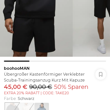
boohooMAN
Übergroßer Kastenförmiger Verklebter
Scuba-Trainingsanzug Kurz Mit Kapuze
45,00 €
90,00 €
50% Sparen
EXTRA 20% RABATT | CODE: TAKE20
Farbe
:
Schwarz