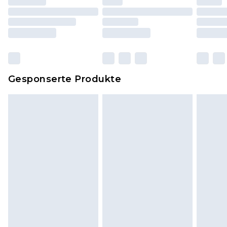
einschließlich Bettwäsche, Matratzen, Toppern
und Kissen, müssen unbenutzt und in ihrer
originalen, ungeöffneten Verpackung
zurückgesendet werden.
Dies berührt nicht deine gesetzlichen Rechte.
Gesponserte Produkte
Klicke
hier
um unsere vollständigen
Rückgabebedingungen einzusehen.