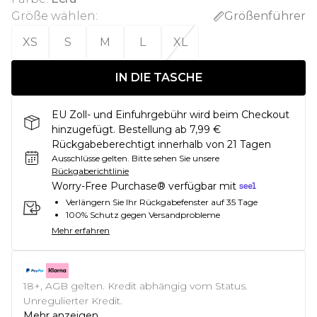
Größe wählen
:
Größenführer
XS
S
M
L
XL
IN DIE TASCHE
EU Zoll- und Einfuhrgebühr wird beim Checkout
hinzugefügt. Bestellung ab 7,99 €
Rückgabeberechtigt innerhalb von 21 Tagen
Ausschlüsse gelten.
Bitte sehen Sie unsere
Rückgaberichtlinie
Worry-Free Purchase® verfügbar mit
Verlängern Sie Ihr Rückgabefenster auf 35 Tage
100% Schutz gegen Versandprobleme
Mehr erfahren
18+, AGB gelten. Kredit abhängig vom Status.
Unregulierter Kredit.
Mehr anzeigen