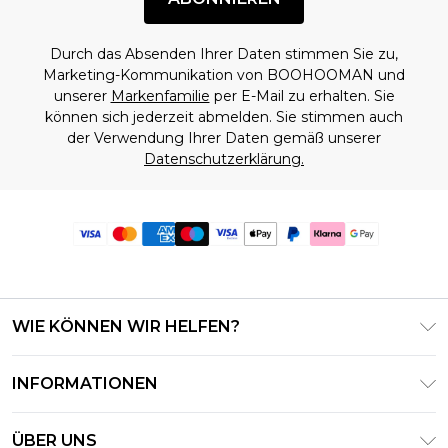
Durch das Absenden Ihrer Daten stimmen Sie zu,
Marketing-Kommunikation von BOOHOOMAN und
unserer
Markenfamilie
per E-Mail zu erhalten. Sie
können sich jederzeit abmelden. Sie stimmen auch
der Verwendung Ihrer Daten gemäß unserer
Datenschutzerklärung.
WIE KÖNNEN WIR HELFEN?
Häufig gestellte Fragen
INFORMATIONEN
Kontaktieren Sie uns
Geschäftsbedingungen – Aktualisiert Juni 2026
Meine Bestellung verfolgen & zurücksenden
ÜBER UNS