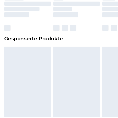
einschließlich Bettwäsche, Matratzen, Toppern
und Kissen, müssen unbenutzt und in ihrer
originalen, ungeöffneten Verpackung
zurückgesendet werden.
Dies berührt nicht deine gesetzlichen Rechte.
Gesponserte Produkte
Klicke
hier
um unsere vollständigen
Rückgabebedingungen einzusehen.