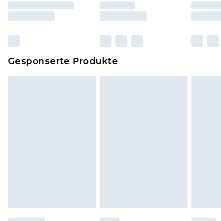
und Kissen, müssen unbenutzt und in ihrer
originalen, ungeöffneten Verpackung
zurückgesendet werden.
Dies berührt nicht deine gesetzlichen Rechte.
Gesponserte Produkte
Klicke
hier
um unsere vollständigen
Rückgabebedingungen einzusehen.