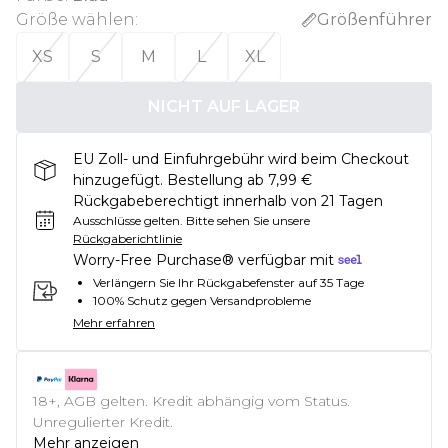
Größe wählen
:
Größenführer
XS
S
M
L
XL
NICHT AUF LAGER
EU Zoll- und Einfuhrgebühr wird beim Checkout
hinzugefügt. Bestellung ab 7,99 €
Rückgabeberechtigt innerhalb von 21 Tagen
Ausschlüsse gelten.
Bitte sehen Sie unsere
Rückgaberichtlinie
Worry-Free Purchase® verfügbar mit
Verlängern Sie Ihr Rückgabefenster auf 35 Tage
100% Schutz gegen Versandprobleme
Mehr erfahren
18+, AGB gelten. Kredit abhängig vom Status.
Unregulierter Kredit.
Mehr anzeigen