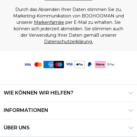
Durch das Absenden Ihrer Daten stimmen Sie zu,
Marketing-Kommunikation von BOOHOOMAN und
unserer
Markenfamilie
per E-Mail zu erhalten. Sie
können sich jederzeit abmelden. Sie stimmen auch
der Verwendung Ihrer Daten gemäß unserer
Datenschutzerklärung.
WIE KÖNNEN WIR HELFEN?
Häufig gestellte Fragen
INFORMATIONEN
Kontaktieren Sie uns
Geschäftsbedingungen – Aktualisiert Juni 2026
Meine Bestellung verfolgen & zurücksenden
ÜBER UNS
Nutzungsbedingungen
Lieferoptionen