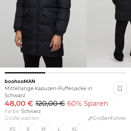
boohooMAN
Mittellange Kapuzen-Pufferjacke in
Schwarz
48,00 €
120,00 €
60% Sparen
Farbe
:
Schwarz
Größe wählen
:
Größenführer
XS
S
M
L
XL