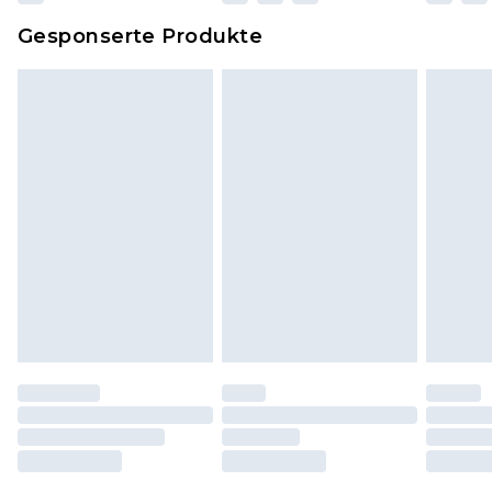
Dies berührt nicht deine gesetzlichen Rechte.
Gesponserte Produkte
Klicke
hier
um unsere vollständigen
Rückgabebedingungen einzusehen.