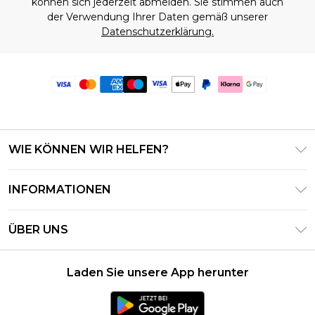
können sich jederzeit abmelden. Sie stimmen auch
der Verwendung Ihrer Daten gemäß unserer
Datenschutzerklärung.
WIE KÖNNEN WIR HELFEN?
Häufig gestellte Fragen
INFORMATIONEN
Kontaktieren Sie uns
Geschäftsbedingungen – Aktualisiert Juni 2026
Meine Bestellung verfolgen & zurücksenden
ÜBER UNS
Nutzungsbedingungen
Lieferoptionen
Investor Relations
Geschenkkarten-Guthaben
Rückgaberecht – Aktualisiert Mai 2026
Laden Sie unsere App herunter
Erklärung Zur Modernen Sklaverei
Klarna
Größentabelle
Karriere
PayPal