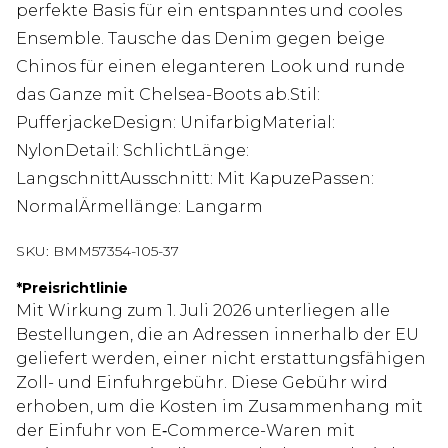
perfekte Basis für ein entspanntes und cooles
Ensemble. Tausche das Denim gegen beige
Chinos für einen eleganteren Look und runde
das Ganze mit Chelsea-Boots ab.Stil:
PufferjackeDesign: UnifarbigMaterial:
NylonDetail: SchlichtLänge:
LangschnittAusschnitt: Mit KapuzePassen:
NormalÄrmellänge: Langarm
SKU:
BMM57354-105-37
*
Preisrichtlinie
Mit Wirkung zum 1. Juli 2026 unterliegen alle
Bestellungen, die an Adressen innerhalb der EU
geliefert werden, einer nicht erstattungsfähigen
Zoll- und Einfuhrgebühr. Diese Gebühr wird
erhoben, um die Kosten im Zusammenhang mit
der Einfuhr von E‑Commerce-Waren mit