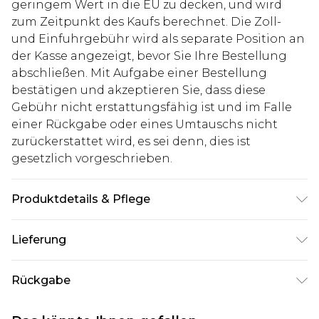
geringem Wert in die EU zu decken, und wird
zum Zeitpunkt des Kaufs berechnet. Die Zoll-
und Einfuhrgebühr wird als separate Position an
der Kasse angezeigt, bevor Sie Ihre Bestellung
abschließen. Mit Aufgabe einer Bestellung
bestätigen und akzeptieren Sie, dass diese
Gebühr nicht erstattungsfähig ist und im Falle
einer Rückgabe oder eines Umtauschs nicht
zurückerstattet wird, es sei denn, dies ist
gesetzlich vorgeschrieben.
Produktdetails & Pflege
100% Polyester. Model ist 1,85 m groß & trägt UK-
Lieferung
Größe M/32
Deutschland Standardlieferung
€7.99
Rückgabe
Bis zu 8 Werktage
Stimmt etwas nicht? Du hast 21 Tage ab dem Tag